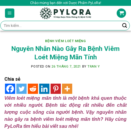
Skip
Chào mừng bạn đến với Dược Phẩm PyLoRa!
to
content
Tìm
kiếm:
BỆNH VIÊM LOÉT MIỆNG
Nguyên Nhân Nào Gây Ra Bệnh Viêm
Loét Miệng Mãn Tính
POSTED ON
26 THÁNG 7, 2021
BY
TRAN Y
Chia sẻ
Viêm loét miệng mãn tính là một bệnh khá quen thuộc
với nhiều người. Bệnh tác động rất nhiều đến chất
lượng cuộc sống của người bệnh. Vậy nguyên nhân
nào gây ra bệnh viêm loét miệng mãn tính? Hãy cùng
PyLoRa tìm hiểu bài viết sau nhé!