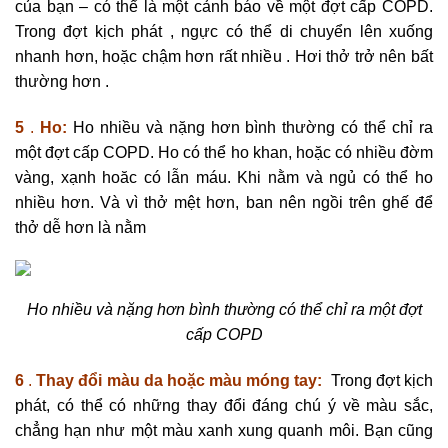
của bạn – có thể là một cảnh báo về một đợt cấp COPD.
Trong đợt kịch phát , ngực có thể di chuyển lên xuống
nhanh hơn, hoặc chậm hơn rất nhiều . Hơi thở trở nên bất
thường hơn
.
5
.
Ho:
Ho nhiều và nặng hơn bình thường có thể chỉ ra
một đợt cấp COPD. Ho có thể ho khan, hoặc có nhiều đờm
vàng, xạnh hoăc có lẫn máu. Khi nằm và ngủ có thể ho
nhiều hơn. Và vì thở mệt hơn, ban nên ngồi trên ghế để
thở dễ hơn là nằm
Ho nhiều và nặng hơn bình thường có thể chỉ ra một đợt
cấp COPD
6
.
Thay đổi màu da hoặc màu móng tay:
Trong đợt kịch
phát, có thể có những thay đổi đáng chú ý về màu sắc,
chẳng hạn như một màu xanh xung quanh môi. Bạn cũng