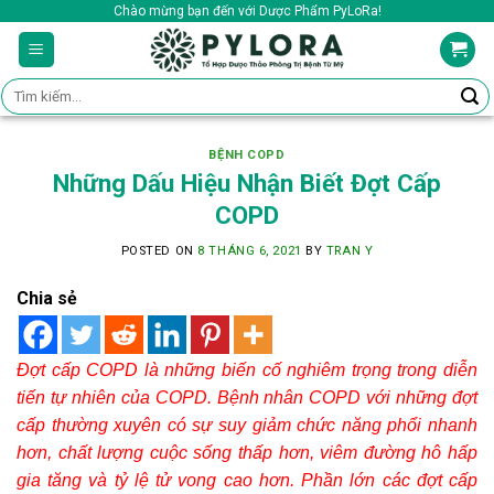
Skip
Chào mừng bạn đến với Dược Phẩm PyLoRa!
to
content
Tìm
kiếm:
BỆNH COPD
Những Dấu Hiệu Nhận Biết Đợt Cấp
COPD
POSTED ON
8 THÁNG 6, 2021
BY
TRAN Y
Chia sẻ
Đợt cấp COPD là những biến cố nghiêm trọng trong diễn
tiến tự nhiên của COPD. Bệnh nhân COPD với những đợt
cấp thường xuyên có sự suy giảm chức năng phổi nhanh
hơn, chất lượng cuộc sống thấp hơn, viêm đường hô hấp
gia tăng và tỷ lệ tử vong cao hơn. Phần lớn các đợt cấp