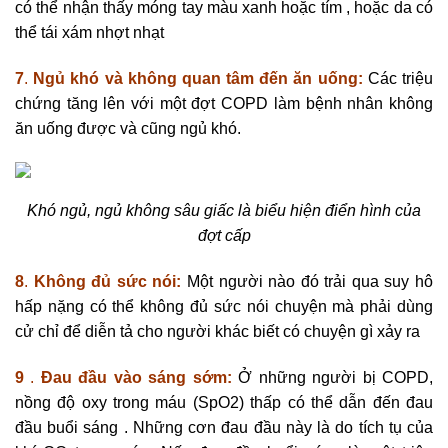
có thể nhận thấy móng tay màu xanh hoặc tím , hoặc da có
thể tái xám nhợt nhạt
7
.
Ngủ khó và không quan tâm đến ăn uống:
Các triệu
chứng tăng lên với một đợt COPD làm bệnh nhân không
ăn uống được và cũng ngủ khó.
Khó ngủ, ngủ không sâu giấc là biểu hiện điển hình của
đợt cấp
8
.
Không đủ sức nói:
Một người nào đó trải qua suy hô
hấp nặng có thể không đủ sức nói chuyện mà phải dùng
cử chỉ để diễn tả cho người khác biết có chuyện gì xảy ra
9
.
Đau đầu vào sáng sớm:
Ở những người bị COPD,
nồng độ oxy trong máu (SpO2) thấp có thể dẫn đến đau
đầu buổi sáng . Những cơn đau đầu này là do tích tụ của