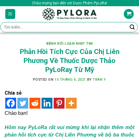
Skip
Chào mừng bạn đến với Dược Phẩm PyLoRa!
to
content
Tìm
kiếm:
BỆNH RỐI LOẠN NHỊP TIM
Phản Hồi Tích Cực Của Chị Liên
Phương Về Thuốc Dược Thảo
PyLoRay Từ Mỹ
POSTED ON
15 THÁNG 6, 2021
BY
TRAN Y
Chia sẻ
Chào bạn!
Hôm nay PyLoRa rất vui mừng khi lại nhận thêm một
phản hồi tích cực từ Chị Liên Phương về bộ ba thuốc