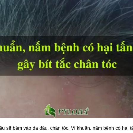
dầu sẽ bám vào da đầu, chân tóc. Vi khuẩn, nấm bệnh có hại tấ