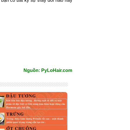
 bạn có bất kỳ sự thay đổi nào hãy
Nguồn: PyLoHair.com