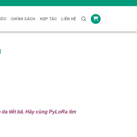
HỨC
CHÍNH SÁCH
HỢP TÁC
LIÊN HỆ
u
 da tiết bã. Hãy cùng PyLoRa tìm