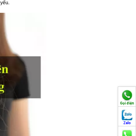
 yếu.
Gọi điện
Zalo