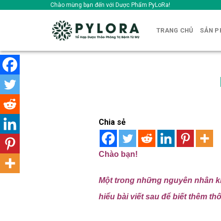
Skip
Chào mừng bạn đến với Dược Phẩm PyLoRa!
to
content
TRANG CHỦ
SẢN 
Chia sẻ
Chào bạn!
Một trong những nguyên nhân khá
hiểu bài viết sau để biết thêm t