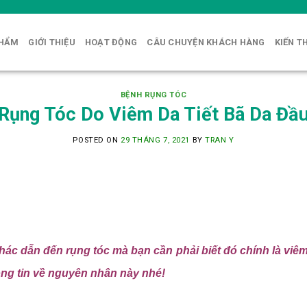
PHẨM
GIỚI THIỆU
HOẠT ĐỘNG
CÂU CHUYỆN KHÁCH HÀNG
KIẾN T
BỆNH RỤNG TÓC
Rụng Tóc Do Viêm Da Tiết Bã Da Đầ
POSTED ON
29 THÁNG 7, 2021
BY
TRAN Y
c dẫn đến rụng tóc mà bạn cần phải biết đó chính là viêm
hông tin về nguyên nhân này nhé!