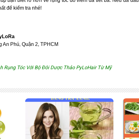
iúp bạn biết rõ hơn về rụng tóc do viêm da tiết bã. Nếu da đầu
ất để kiểm tra nhé!
PyLoRa
ng An Phú, Quận 2, TPHCM
nh Rụng Tóc
Với Bộ Đôi Dược Thảo PyLoHair Từ Mỹ