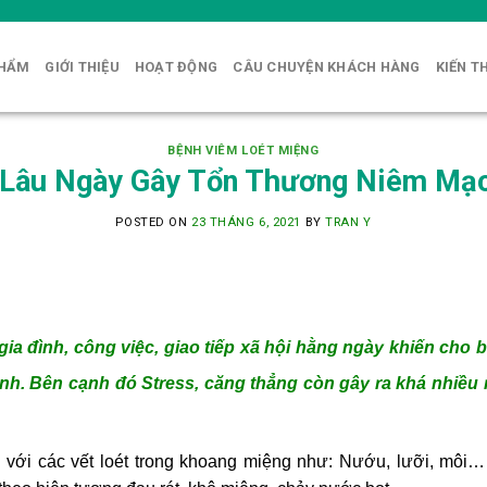
PHẨM
GIỚI THIỆU
HOẠT ĐỘNG
CÂU CHUYỆN KHÁCH HÀNG
KIẾN T
BỆNH VIÊM LOÉT MIỆNG
 Lâu Ngày Gây Tổn Thương Niêm Mạ
POSTED ON
23 THÁNG 6, 2021
BY
TRAN Y
a đình, công việc, giao tiếp xã hội hằng ngày khiến cho b
h. Bên cạnh đó Stress, căng thẳng còn gây ra khá nhiều 
 với các vết loét trong khoang miệng như: Nướu, lưỡi, môi…