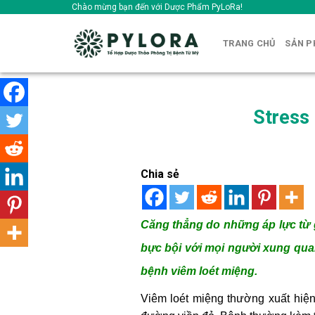
Skip
Chào mừng bạn đến với Dược Phẩm PyLoRa!
to
content
TRANG CHỦ
SẢN 
Stress
Chia sẻ
Căng thẳng do những áp lực từ gi
bực bội với mọi người xung quan
bệnh viêm loét miệng.
Viêm loét miệng thường xuất hiện