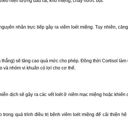
heo hiện tượng đau rát, khô miệng, chảy nước bọt.
guyên nhân trực tiếp gây ra viêm loét miệng. Tuy nhiên, căn
g thẳng) sẽ tăng cao quá mức cho phép. Đồng thời Cortisol làm
o và nhóm vi khuẩn có lợi cho cơ thể.
miễn dịch sẽ gây ra các vết loét ở niêm mạc miệng hoặc khiến 
trong quá trình điều trị bệnh viêm loét miệng để cải thiện hệ