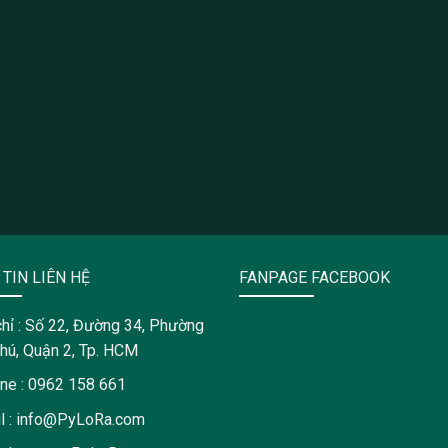
TIN LIÊN HỆ
FANPAGE FACEBOOK
chỉ : Số 22, Đường 34, Phường
hú, Quận 2, Tp. HCM
ine : 0962 158 661
l : info@PyLoRa.com