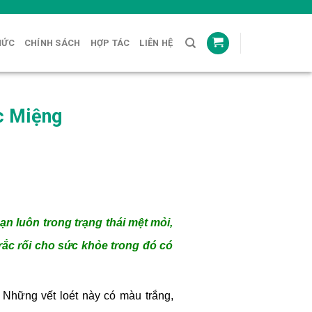
HỨC
CHÍNH SÁCH
HỢP TÁC
LIÊN HỆ
c Miệng
ạn luôn trong trạng thái mệt mỏi,
rắc rối cho sức khỏe trong đó có
 Những vết loét này có màu trắng,