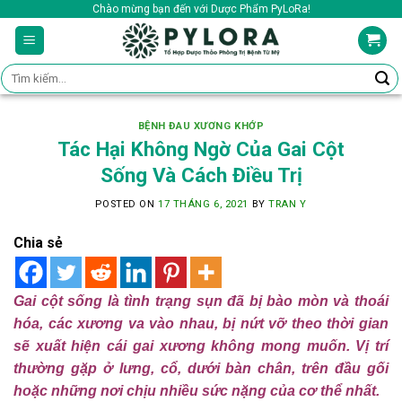
Skip
Chào mừng bạn đến với Dược Phẩm PyLoRa!
to
content
Tìm
kiếm:
BỆNH ĐAU XƯƠNG KHỚP
Tác Hại Không Ngờ Của Gai Cột
Sống Và Cách Điều Trị
POSTED ON
17 THÁNG 6, 2021
BY
TRAN Y
Chia sẻ
Gai cột sống là tình trạng sụn đã bị bào mòn và thoái
hóa, các xương va vào nhau, bị nứt vỡ theo thời gian
sẽ xuất hiện cái gai xương không mong muốn. Vị trí
thường gặp ở lưng, cổ, dưới bàn chân, trên đầu gối
hoặc những nơi chịu nhiều sức nặng của cơ thể nhất.