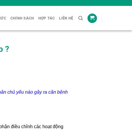
HỨC
CHÍNH SÁCH
HỢP TÁC
LIÊN HỆ
p ?
ân chủ yếu nào gây ra căn bệnh
ộ phận điều chỉnh các hoạt động