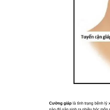
Cường giáp
là tình trạng bệnh lý
nào đó sản sinh ra nhiều hóc môn nộ