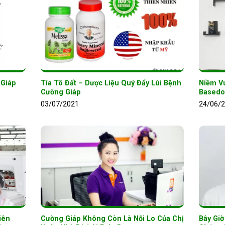
 Giáp
Tía Tô Đất – Dược Liệu Quý Đẩy Lùi Bệnh
Niềm V
Cường Giáp
Basedo
03/07/2021
24/06/
iên
Cường Giáp Không Còn Là Nỗi Lo Của Chị
Bây Gi