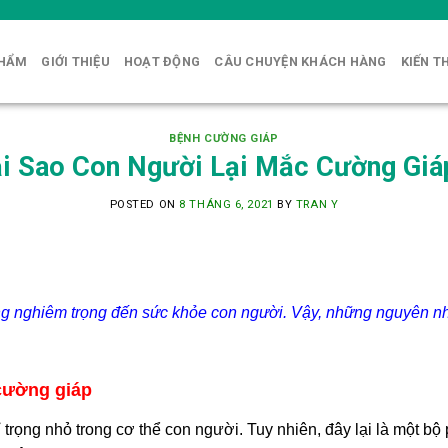
PHẨM
GIỚI THIỆU
HOẠT ĐỘNG
CÂU CHUYỆN KHÁCH HÀNG
KIẾN T
BỆNH CƯỜNG GIÁP
i Sao Con Người Lại Mắc Cường Giá
POSTED ON
8 THÁNG 6, 2021
BY
TRAN Y
 nghiêm trọng đến sức khỏe con người. Vậy, những nguyên nh
cường giáp
tỉ trọng nhỏ trong cơ thể con người. Tuy nhiên, đây lại là một b