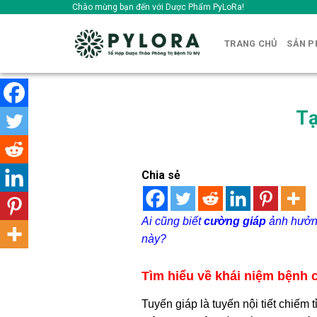
Skip
Chào mừng bạn đến với Dược Phẩm PyLoRa!
to
content
TRANG CHỦ
SẢN 
Tạ
Chia sẻ
Ai cũng biết
cường giáp
ảnh hưởng
này?
Tìm hiểu về khái niệm bệnh 
Tuyến giáp là tuyến nội tiết chiếm 