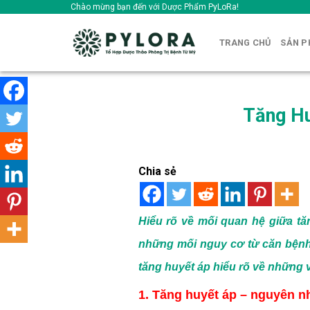
Skip
Chào mừng bạn đến với Dược Phẩm PyLoRa!
to
content
TRANG CHỦ
SẢN 
Tăng Hu
Chia sẻ
Hiểu rõ về mối quan hệ giữa tă
những mối nguy cơ từ căn bệnh 
tăng huyết áp hiểu rõ về những 
1. Tăng huyết áp – nguyên nh