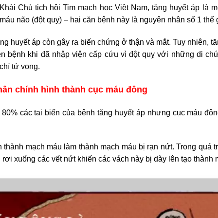
hải Chủ tịch hội Tim mạch học Việt Nam, tăng huyết áp là 
máu não (đột quỵ) – hai căn bệnh này là nguyên nhân số 1 thế gi
ăng huyết áp còn gây ra biến chứng ở thận và mắt. Tuy nhiên, 
ện bệnh khi đã nhập viện cấp cứu vì đột quỵ với những di chứ
chí tử vong.
hân chính hình thành cục máu đông
 80% các tai biến của bệnh tăng huyết áp nhưng cục máu đông
ên thành mạch máu làm thành mạch máu bị rạn nứt. Trong quá tr
ơi xuống các vết nứt khiến các vách này bị dày lên tạo thành