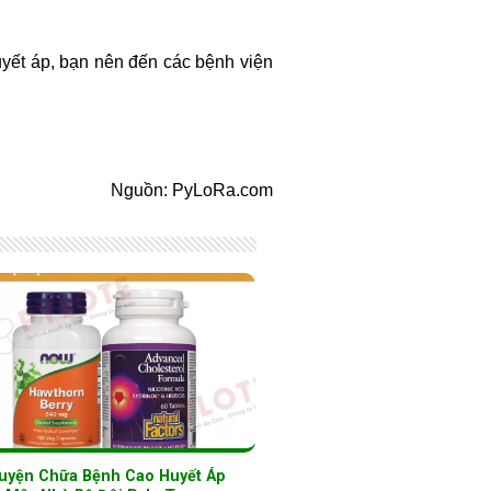
uyết áp, bạn nên đến các bệnh viện
Nguồn: PyLoRa.com
uyện Chữa Bệnh Cao Huyết Áp