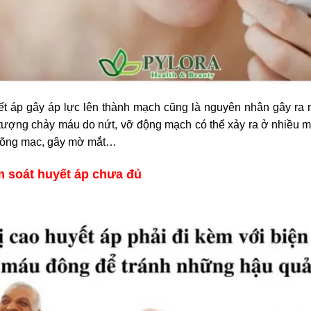
t áp gây áp lực lên thành mạch cũng là nguyên nhân gây ra 
tượng chảy máu do nứt, vỡ động mạch có thể xảy ra ở nhiều
võng mạc, gây mờ mắt…
ểm soát huyết áp chưa đủ