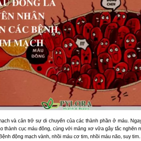
ch và cản trở sự di chuyển của các thành phần ở máu. Ngay 
ạo thành cục máu đông, cùng với mảng xơ vữa gây tắc nghẽn
 Bệnh động mạch vành, nhồi máu cơ tim, nhồi máu não, suy ti