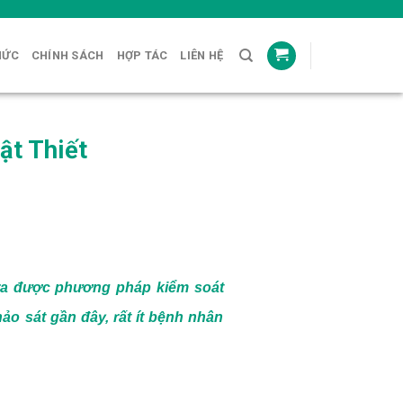
HỨC
CHÍNH SÁCH
HỢP TÁC
LIÊN HỆ
ật Thiết
 ra được phương pháp kiểm soát
o sát gần đây, rất ít bệnh nhân