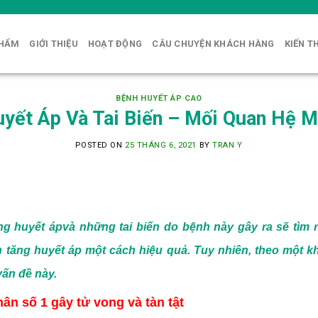
PHẨM
GIỚI THIỆU
HOẠT ĐỘNG
CÂU CHUYỆN KHÁCH HÀNG
KIẾN T
BỆNH HUYẾT ÁP CAO
yết Áp Và Tai Biến – Mối Quan Hệ M
POSTED ON
25 THÁNG 6, 2021
BY
TRAN Y
ng huyết áp
và
những tai biến do bệnh này gây ra sẽ tìm
tăng huyết áp một cách hiệu quả. Tuy nhiên, theo một khả
vấn đề này.
ân số 1 gây tử vong và tàn tật