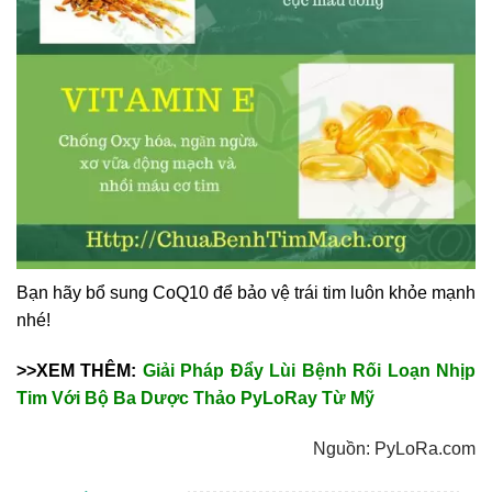
Bạn hãy bổ sung CoQ10 để bảo vệ trái tim luôn khỏe mạnh
nhé!
>>XEM THÊM:
Giải Pháp Đẩy Lùi Bệnh Rối Loạn Nhịp
Tim Với Bộ Ba Dược Thảo PyLoRay Từ Mỹ
Nguồn: PyLoRa.com