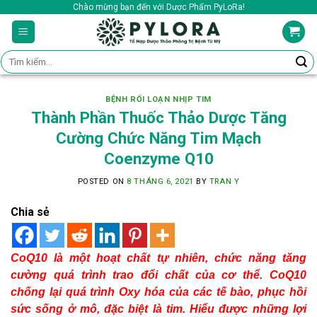
Skip
Chào mừng bạn đến với Dược Phẩm PyLoRa!
to
content
Tìm
kiếm:
BỆNH RỐI LOẠN NHỊP TIM
Thành Phần Thuốc Thảo Dược Tăng
Cường Chức Năng Tim Mạch
Coenzyme Q10
POSTED ON
8 THÁNG 6, 2021
BY
TRAN Y
Chia sẻ
CoQ10 là một hoạt chất tự nhiên, chức năng tăng
cường quá trình trao đổi chất của cơ thể. CoQ10
chống lại quá trình Oxy hóa của các tế bào, phục hồi
sức sống ở mô, đặc biệt là tim.
Hiểu được những lợi