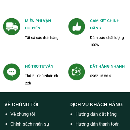
MIỄN PHÍ VẬN
CAM KẾT CHÍNH
CHUYỂN
HÃNG
Tất cả các đơn hàng
Đảm bảo chất lượng
100%
HỖ TRỢ TƯ VẤN
ĐẶT HÀNG NHANH
Thứ 2 - Chủ Nhật: 8h -
0962 15 86 61
22h
VỀ CHÚNG TÔI
DỊCH VỤ KHÁCH HÀNG
Về chúng tôi
Hướng dẫn đặt hàng
Chính sách nhân sự
Hướng dẫn thanh toán