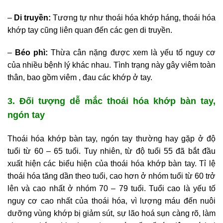
–
Di truyền:
Tương tự như thoái hóa khớp háng, thoái hóa
khớp tay cũng liên quan đến các gen di truyền.
–
Béo phì:
Thừa cân nặng được xem là yếu tố nguy cơ
của nhiều bệnh lý khác nhau. Tình trạng này gây viêm toàn
thân, bao gồm viêm , đau các khớp ở tay.
3. Đối tượng dễ mắc thoái hóa khớp bàn tay,
ngón tay
Thoái hóa khớp bàn tay, ngón tay thường hay gặp ở độ
tuổi từ 60 – 65 tuổi. Tuy nhiên, từ độ tuổi 55 đã bắt đầu
xuất hiện các biểu hiện của thoái hóa khớp bàn tay. Tỉ lệ
thoái hóa tăng dần theo tuổi, cao hơn ở nhóm tuổi từ 60 trở
lên và cao nhất ở nhóm 70 – 79 tuổi. Tuổi cao là yếu tố
nguy cơ cao nhất của thoái hóa, vì lượng máu đến nuôi
dưỡng vùng khớp bị giảm sút, sự lão hoá sụn càng rõ, làm