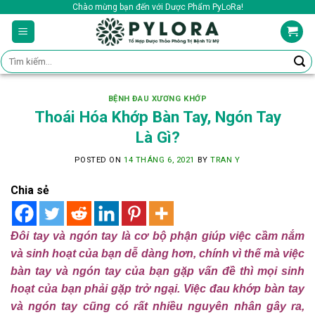
Skip
Chào mừng bạn đến với Dược Phẩm PyLoRa!
to
content
Tìm
kiếm:
BỆNH ĐAU XƯƠNG KHỚP
Thoái Hóa Khớp Bàn Tay, Ngón Tay
Là Gì?
POSTED ON
14 THÁNG 6, 2021
BY
TRAN Y
Chia sẻ
Đôi tay và ngón tay là cơ bộ phận giúp việc cầm nắm
và sinh hoạt của bạn dễ dàng hơn, chính vì thế mà việc
bàn tay và ngón tay của bạn gặp vấn đề thì mọi sinh
hoạt của bạn phải gặp trở ngại. Việc đau khớp bàn tay
và ngón tay cũng có rất nhiều nguyên nhân gây ra,