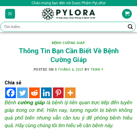
Skip
Chào mừng bạn đến với Dược Phẩm PyLoRa!
to
content
Tìm
kiếm:
BỆNH CƯỜNG GIÁP
Thông Tin Bạn Cần Biết Về Bệnh
Cường Giáp
POSTED ON
8 THÁNG 6, 2021
BY
TRAN Y
Chia sẻ
Bệnh
cường giáp
là bệnh lý liên quan trực tiếp đến tuyến
giáp trong cơ thể. Hiện nay, lượng người bị bệnh không
quá phổ biến nhưng vẫn cần lưu ý để phòng bệnh hiệu
quả. Hãy cùng chúng tôi tìm hiểu về căn bệnh này.