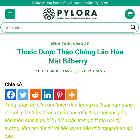
Skip
Chào mừng bạn đến với Dược Phẩm PyLoRa!
to
content
Tìm
kiếm:
BỆNH TĂNG NHÃN ÁP
Thuốc Dược Thảo Chống Lão Hóa
Mắt Bilberry
POSTED ON
8 THÁNG 6, 2021
BY
TRAN Y
Chia sẻ
Tăng nhãn áp Glocom (thiên đầu thống) là thuật ngữ dùng
để chỉ một nhóm bệnh lý của đầu dây thần kinh thị giác,
tiến triển mạn tính, biểu hiện đặc trưng bởi tổn hại thị
trường, lõm teo đĩa thị và liên quan đến tình trạng nhãn áp
cao.