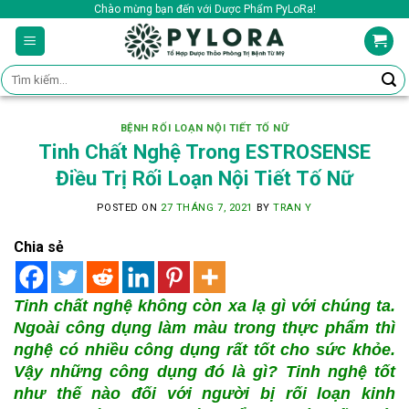
Skip
Chào mừng bạn đến với Dược Phẩm PyLoRa!
to
content
Tìm
kiếm:
BỆNH RỐI LOẠN NỘI TIẾT TỐ NỮ
Tinh Chất Nghệ Trong ESTROSENSE
Điều Trị Rối Loạn Nội Tiết Tố Nữ
POSTED ON
27 THÁNG 7, 2021
BY
TRAN Y
Chia sẻ
Tinh chất nghệ không còn xa lạ gì với chúng ta.
Ngoài công dụng làm màu trong thực phẩm thì
nghệ có nhiều công dụng rất tốt cho sức khỏe.
Vậy những công dụng đó là gì? Tinh nghệ tốt
như thế nào đối với người bị rối loạn kinh