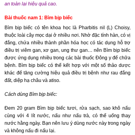
an toàn lại hiệu quả cao.
Bài thuốc nam 1: Bìm bịp biếc
Bìm bịp biếc có tên khoa học là Pharbitis nil (L) Choisy,
thuộc loài cây mọc dại ở nhiều nơi. Nhờ đặc tính hàn, có vị
đắng, chứa nhiều thành phần hóa học có tác dụng hỗ trợ
điều trị viêm gan, xơ gan, ung thư gan… nên Bìm bịp biếc
được ứng dụng nhiều trong các bài thuốc Đông y để chữa
bệnh. Bìm bịp biếc có thể kết hợp với một số thảo dược
khác để tăng cường hiệu quả điều trị bệnh như rau đắng
đất, diệp hạ châu và atiso.
Cách dùng Bìm bịp biếc:
Đem 20 gram Bìm bịp biếc tươi, rửa sạch, sao khô nấu
cùng với 4 lít nước, nấu như nấu trà, có thể uống thay
nước hằng ngày. Bạn nên lưu ý dùng nước này trong ngày
và không nấu đi nấu lại.