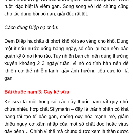
ruột, đặc biệt là viêm gan. Song song với đó chúng cũng
cho tác dụng bồi bổ gan, giải độc rất tốt.
Cách dùng Diệp hạ châu:
Đem Diệp hạ châu đi phơi khô rồi sao vàng cho khô. Dùng
một ít nấu nước uống hằng ngày, số còn lại bạn nên bảo
quản kỹ ở nơi khô ráo. Tuy nhiên bạn chỉ nên dùng thường
xuyên khoảng 2 3 ngày/ tuần, vì nó có tính hàn nên dễ
khiến cơ thể nhiễm lạnh, gây ảnh hưởng tiêu cực tới lá
gan.
Bài thuốc nam 3: Cây kế sữa
Kế sữa là một trong số các cây thuốc nam rất quý nhờ
chứa nhiều hợp chất Silymarin – đây là thành phần có khả
năng tái tạo tế bào gan, chống oxy hóa mạnh mẽ, giảm
thiểu nguy cơ xâm nhập của một số chất độc hoặc virus
gây bệnh… Chính vì thế mà chúng được xem là thần dược