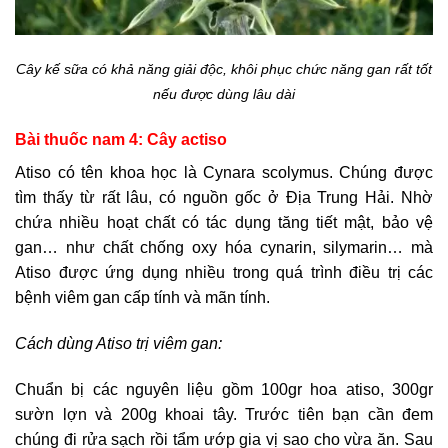
Cây kế sữa có khả năng giải độc, khôi phục chức năng gan rất tốt
nếu được dùng lâu dài
Bài thuốc nam 4: Cây actiso
Atiso có tên khoa học là Cynara scolymus. Chúng được
tìm thấy từ rất lâu, có nguồn gốc ở Địa Trung Hải. Nhờ
chứa nhiều hoạt chất có tác dụng tăng tiết mật, bảo vệ
gan… như chất chống oxy hóa cynarin, silymarin… mà
Atiso được ứng dụng nhiều trong quá trình điều trị các
bệnh viêm gan cấp tính và mãn tính.
Cách dùng Atiso trị viêm gan:
Chuẩn bị các nguyên liệu gồm 100gr hoa atiso, 300gr
sườn lợn và 200g khoai tây. Trước tiên bạn cần đem
chúng đi rửa sạch rồi tẩm ướp gia vị sao cho vừa ăn. Sau