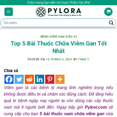
Skip
Chào mừng bạn đến với Dược Phẩm PyLoRa!
to
content
Tìm
kiếm:
BỆNH VIÊM GAN SIÊU VI
Top 5 Bài Thuốc Chữa Viêm Gan Tốt
Nhất
POSTED ON
16 THÁNG 6, 2021
BY
TRAN Y
Chia sẻ
Viêm gan là các bệnh lý mang tính nghiêm trọng nếu
không được điều trị và chăm sóc đúng cách. Để tăng hiệu
quả trị bệnh ngày nay người ta còn dùng các cây thuốc
nam mà ít người biết đến. Ngay bây giờ
Pylovi.com
sẽ
cung cấp cho bạn
5 bài thuốc nam chữa viêm gan
vừa