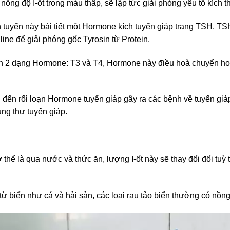
ồng độ I-ốt trong máu thấp, sẽ lập tức giải phóng yếu tố kích th
ích tuyến này bài tiết một Hormone kích tuyến giáp trạng TSH. T
line để giải phóng gốc Tyrosin từ Protein.
 2 dạng Hormone: T3 và T4, Hormone này điều hoà chuyển hoá 
ẫn đến rối loạn Hormone tuyến giáp gây ra các bệnh về tuyến g
ng thư tuyến giáp.
thể là qua nước và thức ăn, lượng I-ốt này sẽ thay đổi đổi tuỳ 
biển như cá và hải sản, các loại rau tảo biển thường có nồng 