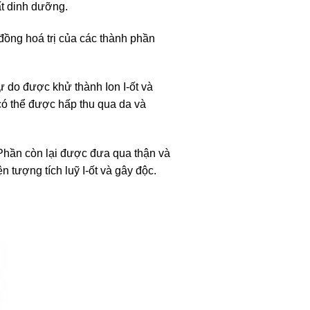
ất dinh dưỡng.
 đồng hoá trị của các thành phần
tự do được khử thành Ion I-ốt và
 có thể được hấp thu qua da và
Phần còn lại được đưa qua thận và
n tượng tích luỹ I-ốt và gây độc.