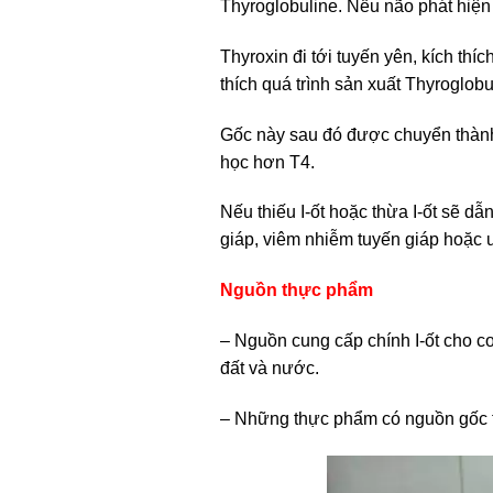
Thyroglobuline. Nếu não phát hiện n
Thyroxin đi tới tuyến yên, kích th
thích quá trình sản xuất Thyroglobu
Gốc này sau đó được chuyển thành
học hơn T4.
Nếu thiếu I-ốt hoặc thừa I-ốt sẽ d
giáp, viêm nhiễm tuyến giáp hoặc u
Nguồn thực phẩm
– Nguồn cung cấp chính I-ốt cho cơ 
đất và nước.
– Những thực phẩm có nguồn gốc từ 