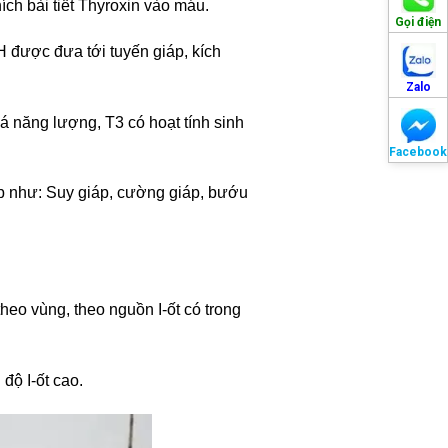
ích bài tiết Thyroxin vào máu.
Gọi điện
SH được đưa tới tuyến giáp, kích
Zalo
năng lượng, T3 có hoạt tính sinh
Facebook
iáp như: Suy giáp, cường giáp, bướu
theo vùng, theo nguồn I-ốt có trong
độ I-ốt cao.