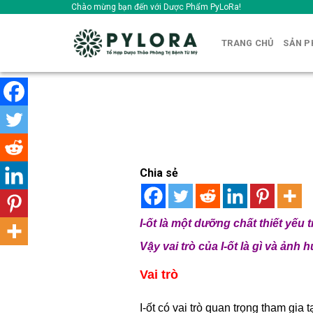
Skip
Chào mừng bạn đến với Dược Phẩm PyLoRa!
to
content
TRANG CHỦ
SẢN 
Chia sẻ
I-ốt là một dưỡng chất thiết yếu 
Vậy vai trò của I-ốt là gì và ảnh
Vai trò
I-ốt có vai trò quan trọng tham gia