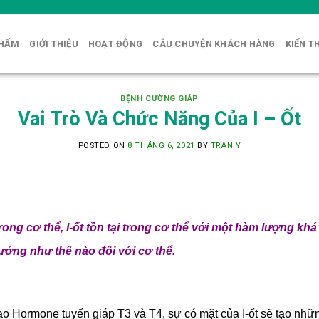
PHẨM
GIỚI THIỆU
HOẠT ĐỘNG
CÂU CHUYỆN KHÁCH HÀNG
KIẾN T
BỆNH CƯỜNG GIÁP
Vai Trò Và Chức Năng Của I – Ốt
POSTED ON
8 THÁNG 6, 2021
BY
TRAN Y
trong cơ thể, I-ốt tồn tại trong cơ thể với một hàm lượng kh
 hưởng như thế nào đối với cơ thể.
 tạo Hormone tuyến giáp T3 và T4, sự có mặt của I-ốt sẽ tạo nhữn