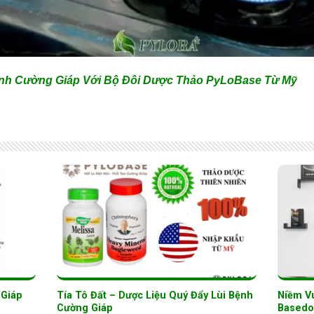
ệnh Cường Giáp Với Bộ Đôi Dược Thảo PyLoBase Từ Mỹ
 Giáp
Tía Tô Đất – Dược Liệu Quý Đẩy Lùi Bệnh
Niềm V
Cường Giáp
Basedo