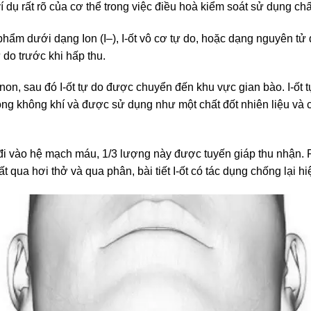
í dụ rất rõ của cơ thể trong việc điều hoà kiểm soát sử dụng ch
 phẩm dưới dạng Ion (I–), I-ốt vô cơ tự do, hoặc dạng nguyên tử
do trước khi hấp thu.
 non, sau đó I-ốt tự do được chuyển đến khu vực gian bào. I-ốt 
rong không khí và được sử dụng như một chất đốt nhiên liệu và
đi vào hệ mạch máu, 1/3 lượng này được tuyến giáp thu nhận. 
 qua hơi thở và qua phân, bài tiết I-ốt có tác dụng chống lại hiệ