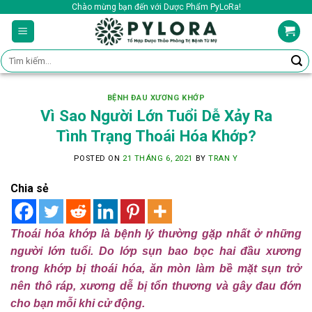
Skip
Chào mừng bạn đến với Dược Phẩm PyLoRa!
to
content
Tìm
kiếm:
BỆNH ĐAU XƯƠNG KHỚP
Vì Sao Người Lớn Tuổi Dễ Xảy Ra
Tình Trạng Thoái Hóa Khớp?
POSTED ON
21 THÁNG 6, 2021
BY
TRAN Y
Chia sẻ
Thoái hóa khớp là bệnh lý thường gặp nhất ở những
người lớn tuổi. Do lớp sụn bao bọc hai đầu xương
trong khớp bị thoái hóa, ăn mòn làm bề mặt sụn trở
nên thô ráp, xương dễ bị tổn thương và gây đau đớn
cho bạn mỗi khi cử động.