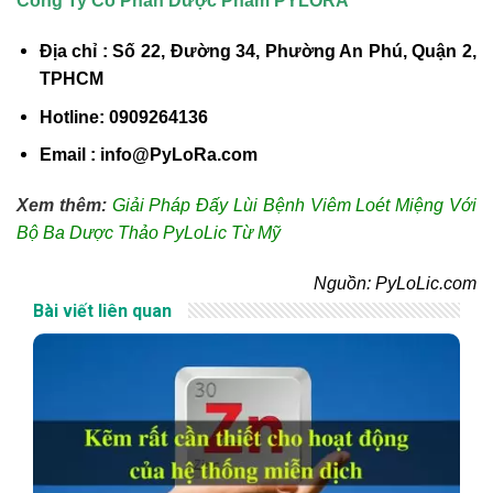
Công Ty Cổ Phần Dược Phẩm PYLORA
Địa chỉ : Số 22, Đường 34, Phường An Phú, Quận 2,
TPHCM
Hotline: 0909264136
Email : info@PyLoRa.com
Xem thêm:
Giải Pháp Đấy Lùi Bệnh Viêm Loét Miệng Với
Bộ Ba Dược Thảo PyLoLic Từ Mỹ
Nguồn: PyLoLic.com
Bài viết liên quan