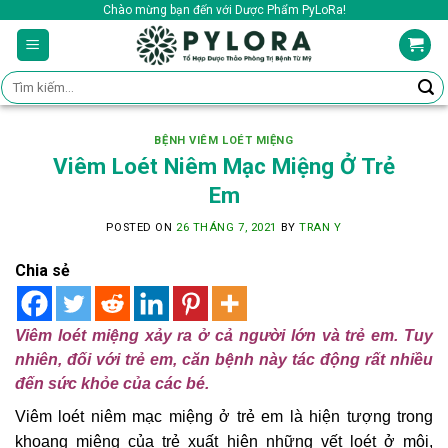
Skip
Chào mừng bạn đến với Dược Phẩm PyLoRa!
to
content
Tìm
kiếm:
BỆNH VIÊM LOÉT MIỆNG
Viêm Loét Niêm Mạc Miệng Ở Trẻ
Em
POSTED ON
26 THÁNG 7, 2021
BY
TRAN Y
Chia sẻ
Viêm loét miệng xảy ra ở cả người lớn và trẻ em. Tuy
nhiên, đối với trẻ em, căn bệnh này tác động rất nhiều
đến sức khỏe của các bé.
Viêm loét niêm mạc miệng ở trẻ em là hiện tượng trong
khoang miệng của trẻ xuất hiện những vết loét ở môi,