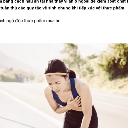
 bằng cách nấu ăn tại nhà thay vì ăn ở ngoài để kiểm soát chất 
tuân thủ các quy tắc vệ sinh chung khi tiếp xúc với thực phẩm.
ránh ngộ độc thực phẩm mùa hè