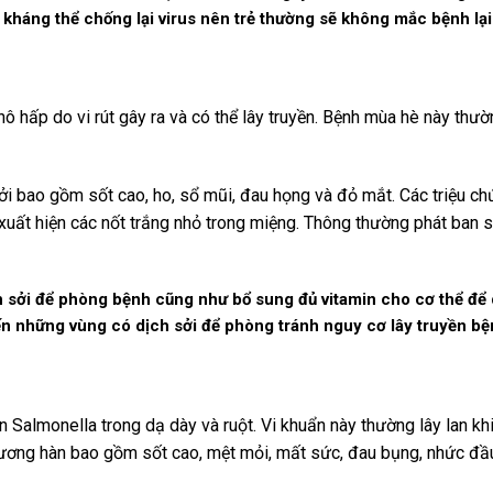
 kháng thể chống lại virus nên trẻ thường sẽ không mắc bệnh lại
ô hấp do vi rút gây ra và có thể lây truyền. Bệnh mùa hè này thư
i bao gồm sốt cao, ho, sổ mũi, đau họng và đỏ mắt. Các triệu chứ
 xuất hiện các nốt trắng nhỏ trong miệng. Thông thường phát ban 
 sởi để phòng bệnh cũng như bổ sung đủ vitamin cho cơ thể để 
đến những vùng có dịch sởi để phòng tránh nguy cơ lây truyền bệ
Salmonella trong dạ dày và ruột. Vi khuẩn này thường lây lan kh
ương hàn bao gồm sốt cao, mệt mỏi, mất sức, đau bụng, nhức đầu