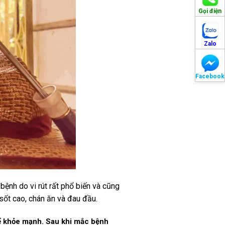
Gọi điện
Zalo
Facebook
bệnh do vi rút rất phổ biến và cũng
sốt cao, chán ăn và đau đầu.
thể khỏe mạnh. Sau khi mắc bệnh