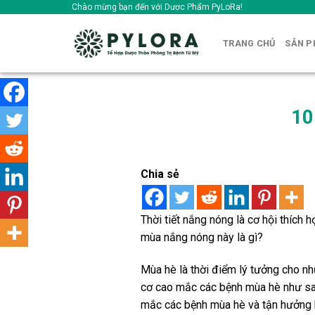
Skip
Chào mừng bạn đến với Dược Phẩm PyLoRa!
to
content
TRANG CHỦ
SẢN 
10
Chia sẻ
Thời tiết nắng nóng là cơ hội thích 
mùa nắng nóng này là gì?
Mùa hè là thời điểm lý tưởng cho nhữ
cơ cao mắc các bệnh mùa hè như sa
mắc các bệnh mùa hè và tận hưởng kỳ