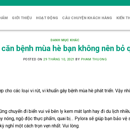
PHẨM
GIỚI THIỆU
HOẠT ĐỘNG
CÂU CHUYỆN KHÁCH HÀNG
KIẾN T
DANH MỤC KHÁC
 căn bệnh mùa hè bạn không nên bỏ 
POSTED ON
29 THÁNG 10, 2021
BY
PHAM THUONG
hợp cho các loại vi rút, vi khuẩn gây bệnh mùa hè phát triển. Vậy
ng chuyến đi biển vui vẻ bên ly kem mát lạnh hay đi du lịch nhiều 
y nóng, ngộ độc thực phẩm, quai bị… Pylora sẽ giúp bạn bảo vệ
 nghỉ một cách trọn vẹn nhất. Vui lòng.