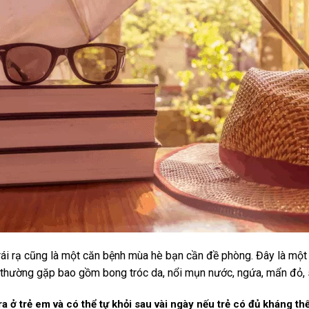
rái rạ cũng là một căn bệnh mùa hè bạn cần đề phòng. Đây là một 
u thường gặp bao gồm bong tróc da, nổi mụn nước, ngứa, mẩn đỏ, 
a ở trẻ em và có thể tự khỏi sau vài ngày nếu trẻ có đủ kháng 