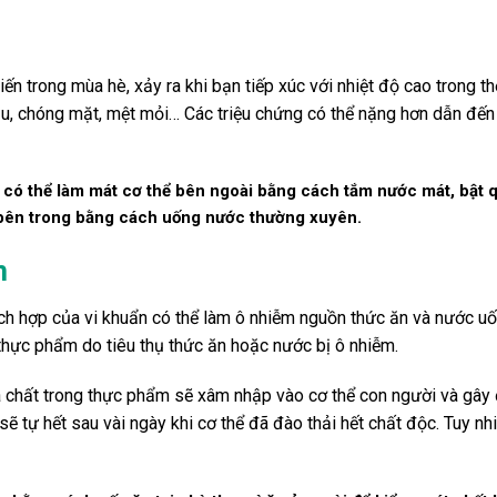
n trong mùa hè, xảy ra khi bạn tiếp xúc với nhiệt độ cao trong th
, chóng mặt, mệt mỏi… Các triệu chứng có thể nặng hơn dẫn đến b
 có thể làm mát cơ thể bên ngoài bằng cách tắm nước mát, bật 
 bên trong bằng cách uống nước thường xuyên.
m
hích hợp của vi khuẩn có thể làm ô nhiễm nguồn thức ăn và nước u
hực phẩm do tiêu thụ thức ăn hoặc nước bị ô nhiễm.
óa chất trong thực phẩm sẽ xâm nhập vào cơ thể con người và gây
ẽ tự hết sau vài ngày khi cơ thể đã đào thải hết chất độc. Tuy nh