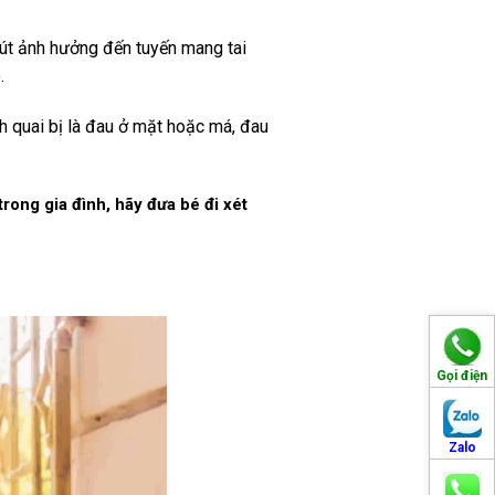
rút ảnh hưởng đến tuyến mang tai
.
h quai bị là đau ở mặt hoặc má, đau
ong gia đình, hãy đưa bé đi xét
Gọi điện
Zalo