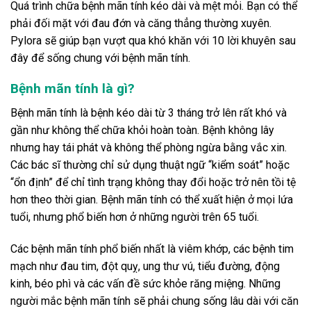
Quá trình chữa bệnh mãn tính kéo dài và mệt mỏi. Bạn có thể
phải đối mặt với đau đớn và căng thẳng thường xuyên.
Pylora sẽ giúp bạn vượt qua khó khăn với 10 lời khuyên sau
đây để sống chung với bệnh mãn tính.
Bệnh mãn tính là gì?
Bệnh mãn tính là bệnh kéo dài từ 3 tháng trở lên rất khó và
gần như không thể chữa khỏi hoàn toàn. Bệnh không lây
nhưng hay tái phát và không thể phòng ngừa bằng vắc xin.
Các bác sĩ thường chỉ sử dụng thuật ngữ “kiểm soát” hoặc
“ổn định” để chỉ tình trạng không thay đổi hoặc trở nên tồi tệ
hơn theo thời gian. Bệnh mãn tính có thể xuất hiện ở mọi lứa
tuổi, nhưng phổ biến hơn ở những người trên 65 tuổi.
Các bệnh mãn tính phổ biến nhất là viêm khớp, các bệnh tim
mạch như đau tim, đột quỵ, ung thư vú, tiểu đường, động
kinh, béo phì và các vấn đề sức khỏe răng miệng. Những
người mắc bệnh mãn tính sẽ phải chung sống lâu dài với căn