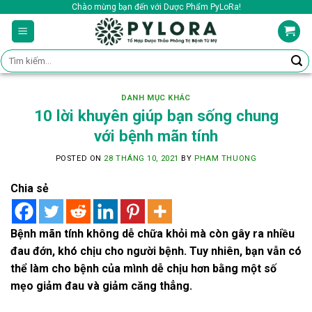
Skip
Chào mừng bạn đến với Dược Phẩm PyLoRa!
to
content
Tìm
kiếm:
DANH MỤC KHÁC
10 lời khuyên giúp bạn sống chung
với bệnh mãn tính
POSTED ON
28 THÁNG 10, 2021
BY
PHAM THUONG
Chia sẻ
Bệnh mãn tính không dễ chữa khỏi mà còn gây ra nhiều
đau đớn, khó chịu cho người bệnh. Tuy nhiên, bạn vẫn có
thể làm cho bệnh của mình dễ chịu hơn bằng một số
mẹo giảm đau và giảm căng thẳng.