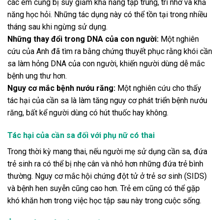
các em cũng bị suy giảm khả năng tập trung, trí nhớ và khả
năng học hỏi. Những tác dụng này có thể tồn tại trong nhiều
tháng sau khi ngừng sử dụng.
Những thay đổi trong DNA của con người:
Một nghiên
cứu của Anh đã tìm ra bằng chứng thuyết phục rằng khói cần
sa làm hỏng DNA của con người, khiến người dùng dễ mắc
bệnh ung thư hơn.
Nguy cơ mắc bệnh nướu răng:
Một nghiên cứu cho thấy
tác hại của cần sa là làm tăng nguy cơ phát triển bệnh nướu
răng, bất kể người dùng có hút thuốc hay không.
Tác hại của cần sa đối với phụ nữ có thai
Trong thời kỳ mang thai, nếu người mẹ sử dụng cần sa, đứa
trẻ sinh ra có thể bị nhẹ cân và nhỏ hơn những đứa trẻ bình
thường. Nguy cơ mắc hội chứng đột tử ở trẻ sơ sinh (SIDS)
và bệnh hen suyễn cũng cao hơn. Trẻ em cũng có thể gặp
khó khăn hơn trong việc học tập sau này trong cuộc sống.