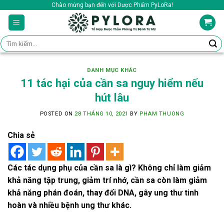
Skip
Chào mừng bạn đến với Dược Phẩm PyLoRa!
to
content
Tìm
kiếm:
DANH MỤC KHÁC
11 tác hại của cần sa nguy hiểm nếu
hút lâu
POSTED ON
28 THÁNG 10, 2021
BY
PHAM THUONG
Chia sẻ
Các tác dụng phụ của cần sa là gì? Không chỉ làm giảm
khả năng tập trung, giảm trí nhớ, cần sa còn làm giảm
khả năng phán đoán, thay đổi DNA, gây ung thư tinh
hoàn và nhiều bệnh ung thư khác.