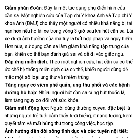
Giảm phán đoán:
Đây là một tác dụng phụ điển hình của
cần sa. Một nghiên cứu của Tạp chí Y khoa Anh và Tạp chí Y
khoa Anh (BMJ) cho thấy một người có nhiều khả năng bị tai
nạn hơn nếu họ lái xe trong vòng 3 giờ sau khi hút cần sa. Lái
xe dưới ảnh hưởng của ma túy là bất hợp pháp và nguy hiểm.
Hơn nữa, sử dụng cần sa làm giảm khả năng tập trung của
bạn, khiến cơ thể bạn đánh giá sai và dễ đi vào giấc ngủ.
Đáp ứng miễn dịch:
Theo một nghiên cứu, hút cần sa có thể
ức chế hệ thống miễn dịch của cơ thể, khiến người dùng dễ
mắc một số loại ung thư và nhiễm trùng.
Tăng nguy cơ viêm phế quản, ung thư phổi và các bệnh
đường hô hấp:
Nhiều người hút cần sa cũng hút thuốc lá,
làm tăng nguy cơ đối với sức khỏe.
Giảm mất động lực:
Người dùng thường xuyên, đặc biệt là
những người trẻ tuổi cảm thấy lười biếng, ít năng lượng, kém
quyết tâm và mất hứng thú trong công việc, học tập.
Ảnh hưởng đến đời sống tình dục và các tuyến nội tiết: