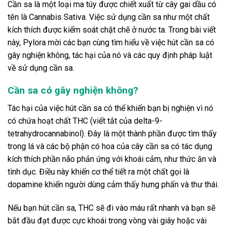
Cần sa là một loại ma túy được chiết xuất từ ​​cây gai dầu có
tên là Cannabis Sativa. Việc sử dụng cần sa như một chất
kích thích được kiểm soát chặt chẽ ở nước ta. Trong bài viết
này, Pylora mời các bạn cùng tìm hiểu về việc hút cần sa có
gây nghiện không, tác hại của nó và các quy định pháp luật
về sử dụng cần sa.
Cần sa có gây nghiện không?
Tác hại của việc hút cần sa có thể khiến bạn bị nghiện vì nó
có chứa hoạt chất THC (viết tắt của delta-9-
tetrahydrocannabinol). Đây là một thành phần được tìm thấy
trong lá và các bộ phận có hoa của cây cần sa có tác dụng
kích thích phần não phản ứng với khoái cảm, như thức ăn và
tình dục. Điều này khiến cơ thể tiết ra một chất gọi là
dopamine khiến người dùng cảm thấy hưng phấn và thư thái.
Nếu bạn hút cần sa, THC sẽ đi vào máu rất nhanh và bạn sẽ
bắt đầu đạt được cực khoái trong vòng vài giây hoặc vài