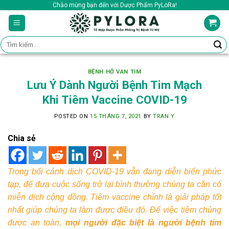
Skip
Chào mừng bạn đến với Dược Phẩm PyLoRa!
to
content
Tìm
kiếm:
BỆNH HỞ VAN TIM
Lưu Ý Dành Người Bệnh Tim Mạch
Khi Tiêm Vaccine COVID-19
POSTED ON
15 THÁNG 7, 2021
BY
TRAN Y
Chia sẻ
Trong bối cảnh dịch COVID-19 vẫn đang diễn biến phức
tạp, để đưa cuộc sống trở lại bình thường chúng ta cần có
miễn dịch cộng đồng. Tiêm vaccine chính là giải pháp tốt
nhất giúp chúng ta làm được điều đó. Để việc tiêm chủng
được an toàn,
mọi người đặc biệt là người bệnh tim