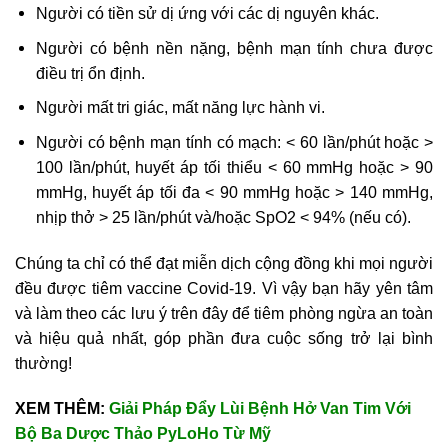
Người có tiền sử dị ứng với các dị nguyên khác.
Người có bệnh nền nặng, bệnh mạn tính chưa được
điều trị ổn định.
Người mất tri giác, mất năng lực hành vi.
Người có bệnh mạn tính có mạch: < 60 lần/phút hoặc >
100 lần/phút, huyết áp tối thiểu < 60 mmHg hoặc > 90
mmHg, huyết áp tối đa < 90 mmHg hoặc > 140 mmHg,
nhịp thở > 25 lần/phút và/hoặc SpO2 < 94% (nếu có).
Chúng ta chỉ có thể đạt miễn dịch cộng đồng khi mọi người
đều được tiêm vaccine Covid-19. Vì vậy bạn hãy yên tâm
và làm theo các lưu ý trên đây để tiêm phòng ngừa an toàn
và hiệu quả nhất, góp phần đưa cuộc sống trở lại bình
thường!
XEM THÊM:
Giải Pháp Đẩy Lùi Bệnh Hở Van Tim Với
Bộ Ba Dược Thảo PyLoHo Từ Mỹ