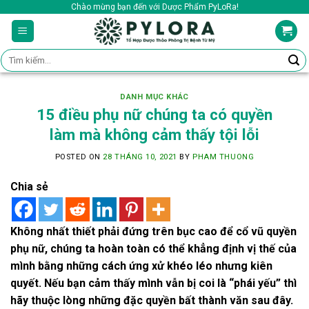
Skip
Chào mừng bạn đến với Dược Phẩm PyLoRa!
to
content
Tìm
kiếm:
DANH MỤC KHÁC
15 điều phụ nữ chúng ta có quyền
làm mà không cảm thấy tội lỗi
POSTED ON
28 THÁNG 10, 2021
BY
PHAM THUONG
Chia sẻ
Không nhất thiết phải đứng trên bục cao để cổ vũ quyền
phụ nữ, chúng ta hoàn toàn có thể khẳng định vị thế của
mình bằng những cách ứng xử khéo léo nhưng kiên
quyết. Nếu bạn cảm thấy mình vẫn bị coi là “phái yếu” thì
hãy thuộc lòng những đặc quyền bất thành văn sau đây.