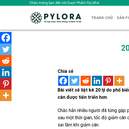
Skip
Chào mừng bạn đến với Dược Phẩm PyLoRa!
to
content
TRANG CHỦ
SẢN 
20
Chia sẻ
Bài viết sẽ liệt kê 20 lý do phổ 
cân được tiến triển hơn.
Chắc hẳn nhiều người đã từng gặp ph
sau một thời gian, tốc độ giảm cân 
sai lầm khi giảm cân.