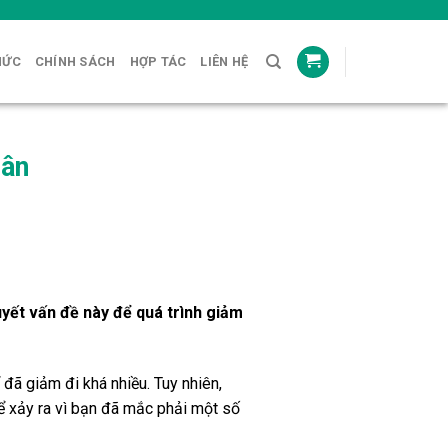
HỨC
CHÍNH SÁCH
HỢP TÁC
LIÊN HỆ
cân
uyết vấn đề này để quá trình giảm
đã giảm đi khá nhiều. Tuy nhiên,
hể xảy ra vì bạn đã mắc phải một số