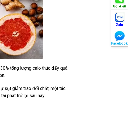
Gọi điện
Zalo
Facebook
5-30% tổng lượng calo thúc đẩy quá
ơn.
ự sụt giảm trao đổi chất, một tác
i phát trở lại sau này.