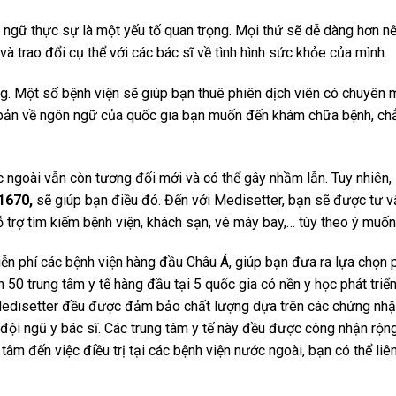
n ngữ thực sự là một yếu tố quan trọng. Mọi thứ sẽ dễ dàng hơn n
 và trao đổi cụ thể với các bác sĩ về tình hình sức khỏe của mình.
g. Một số bệnh viện sẽ giúp bạn thuê phiên dịch viên có chuyên mô
 bản về ngôn ngữ của quốc gia bạn muốn đến khám chữa bệnh, chẳ
 ngoài vẫn còn tương đối mới và có thể gây nhầm lẫn. Tuy nhiên,
1670,
sẽ giúp bạn điều đó. Đến với Medisetter, bạn sẽ được tư v
trợ tìm kiếm bệnh viện, khách sạn, vé máy bay,… tùy theo ý muốn
miễn phí các bệnh viện hàng đầu Châu Á, giúp bạn đưa ra lựa chọn
 50 trung tâm y tế hàng đầu tại 5 quốc gia có nền y học phát triển
edisetter đều được đảm bảo chất lượng dựa trên các chứng nhận,
i ngũ y bác sĩ. Các trung tâm y tế này đều được công nhận rộng 
tâm đến việc điều trị tại các bệnh viện nước ngoài, bạn có thể li