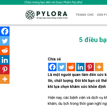
Skip
Chào mừng bạn đến với Dược Phẩm PyLoRa!
to
content
TRANG CHỦ
SẢN 
5 điều bạ
Chia sẻ
Là một người quan tâm đến sức k
tín, chất lượng. Đôi khi bạn có 
khi lựa chọn khám sức khỏe định
Hiện nay, các bệnh viện và dịch vụ
khám, du lịch trong thời gian nghỉ 