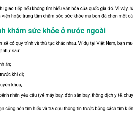
i giao tiếp nếu không tìm hiểu văn hóa của quốc gia đó. Vì vậy, 
ệnh viện hoặc trung tâm chăm sóc sức khỏe mà bạn đã chọn một cách
rình khám sức khỏe ở nước ngoài
n sẽ có quy trình và thủ tục khác nhau. Ví dụ tại Việt Nam, bạn
ợ như sau:
nh án;
trước khi đi;
huyên khoa;
nh nhân yêu cầu (vé máy bay, đón sân bay, thông dịch y tế, chuyể
bạn cũng nên tìm hiểu và tra cứu thông tin trước bằng cách tìm k