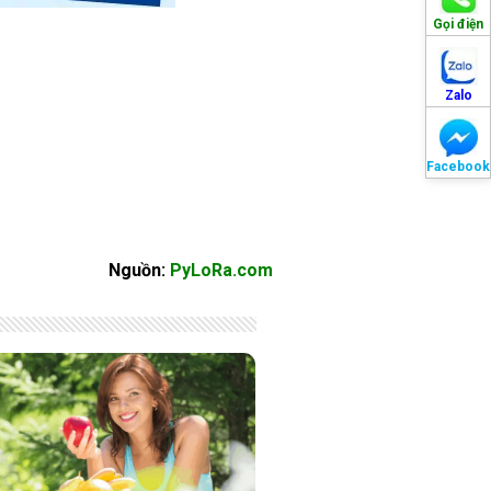
Gọi điện
Zalo
Facebook
Nguồn:
PyLoRa.com