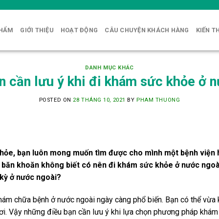
PHẨM
GIỚI THIỆU
HOẠT ĐỘNG
CÂU CHUYỆN KHÁCH HÀNG
KIẾN T
DANH MỤC KHÁC
n cần lưu ý khi đi khám sức khỏe ở 
POSTED ON
28 THÁNG 10, 2021
BY
PHAM THUONG
hỏe, bạn luôn mong muốn tìm được cho mình một bệnh viện 
thể băn khoăn không biết có nên đi khám sức khỏe ở nước ngoà
 kỳ ở nước ngoài?
 khám chữa bệnh ở nước ngoài ngày càng phổ biến. Bạn có thể vừ
ngơi. Vậy những điều bạn cần lưu ý khi lựa chọn phương pháp khám