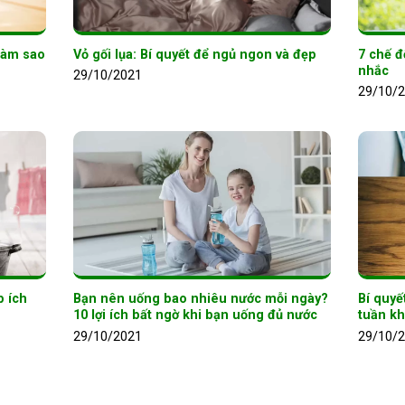
Làm sao
Vỏ gối lụa: Bí quyết để ngủ ngon và đẹp
7 chế đ
nhắc
29/10/2021
29/10/
p ích
Bạn nên uống bao nhiêu nước mỗi ngày?
Bí quyế
10 lợi ích bất ngờ khi bạn uống đủ nước
tuần k
29/10/2021
29/10/