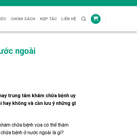
HỨC
CHÍNH SÁCH
HỢP TÁC
LIÊN HỆ
nước ngoài
hay trung tâm khám chữa bệnh uy
i hay không và cần lưu ý những gì
a khám chữa bệnh vừa có thể thăm
 chữa bệnh ở nước ngoài là gì?