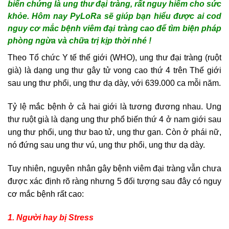
biến chứng là ung thư đại tràng, rất nguy hiểm cho sức
khỏe. Hôm nay PyLoRa sẽ giúp bạn hiểu được ai cod
nguy cơ mắc bệnh viêm đại tràng cao để tìm biện pháp
phòng ngừa và chữa trị kịp thời nhé !
Theo Tổ chức Y tế thế giới (WHO), ung thư đại tràng (ruột
già) là dạng ung thư gây tử vong cao thứ 4 trên Thế giới
sau ung thư phổi, ung thư dạ dày, với 639.000 ca mỗi năm.
Tỷ lệ mắc bệnh ở cả hai giới là tương đương nhau. Ung
thư ruột già là dạng ung thư phổ biến thứ 4 ở nam giới sau
ung thư phổi, ung thư bao tử, ung thư gan. Còn ở phái nữ,
nó đứng sau ung thư vú, ung thư phổi, ung thư dạ dày.
Tuy nhiên, nguyên nhân gây bệnh viêm đại tràng vẫn chưa
được xác định rõ ràng nhưng 5 đối tượng sau đây có nguy
cơ mắc bệnh rất cao:
1. Người hay bị Stress