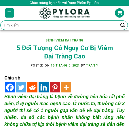
Skip
Chào mừng bạn đến với Dược Phẩm PyLoRa!
to
content
Tìm
kiếm:
BỆNH VIÊM ĐẠI TRÀNG
5 Đối Tượng Có Nguy Cơ Bị Viêm
Đại Tràng Cao
POSTED ON
16 THÁNG 6, 2021
BY
TRAN Y
Chia sẻ
Bệnh viêm đại tràng là bệnh về đường tiêu hóa rất phổ
biến, tỉ lệ người mắc bệnh cao. Ở nước ta, thường cứ 3
người thì sẽ có 1 người gặp vấn đề về đại tràng. Tuy
nhiên, đa số các bệnh nhân không biết rằng nếu
không chữa trị kịp thời bệnh viêm đại tràng sẽ dẫn đến