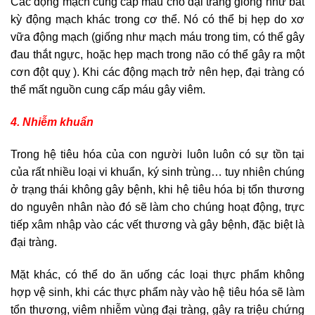
Các động mạch cung cấp máu cho đại tràng giống như bất
kỳ động mạch khác trong cơ thể. Nó có thể bị hẹp do xơ
vữa động mạch (giống như mạch máu trong tim, có thể gây
đau thắt ngực, hoặc hẹp mạch trong não có thể gây ra một
cơn đột quỵ ). Khi các động mạch trở nên hẹp, đại tràng có
thể mất nguồn cung cấp máu gây viêm.
4. Nhiễm khuẩn
Trong hệ tiêu hóa của con người luôn luôn có sự tồn tại
của rất nhiều loại vi khuẩn, ký sinh trùng… tuy nhiên chúng
ở trạng thái không gây bệnh, khi hệ tiêu hóa bị tổn thương
do nguyên nhân nào đó sẽ làm cho chúng hoạt động, trực
tiếp xâm nhập vào các vết thương và gây bệnh, đặc biệt là
đại tràng.
Mặt khác, có thể do ăn uống các loại thực phẩm không
hợp vệ sinh, khi các thực phẩm này vào hệ tiêu hóa sẽ làm
tổn thương, viêm nhiễm vùng đại tràng, gây ra triệu chứng