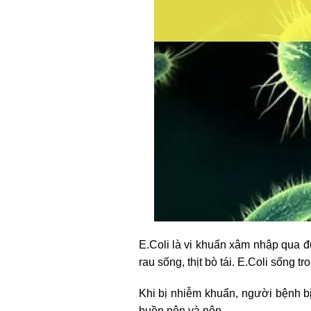
E.Coli là vi khuẩn xâm nhập qua 
rau sống, thịt bò tái. E.Coli sống 
Khi bị nhiễm khuẩn, người bệnh b
buồn nôn và nôn.