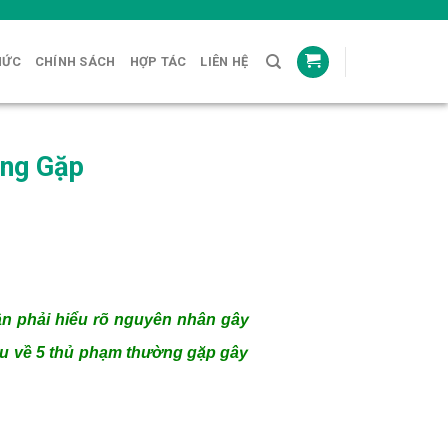
HỨC
CHÍNH SÁCH
HỢP TÁC
LIÊN HỆ
ờng Gặp
ần phải hiểu rõ nguyên nhân gây
iểu về 5 thủ phạm thường gặp gây