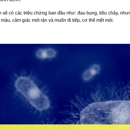
 sẽ có các triệu chứng ban đầu như: đau bụng, tiêu chảy, nh
ó máu, cảm giác mót rặn và muốn đi tiếp, cơ thể mệt mỏi.