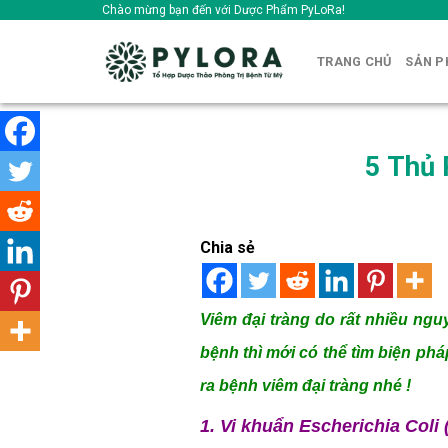
Skip
Chào mừng bạn đến với Dược Phẩm PyLoRa!
to
content
TRANG CHỦ
SẢN 
5 Thủ 
Chia sẻ
Viêm đại tràng do rất nhiều ng
bệnh thì mới có thể tìm biện ph
ra bệnh viêm đại tràng nhé !
1. Vi khuẩn Escherichia Coli 