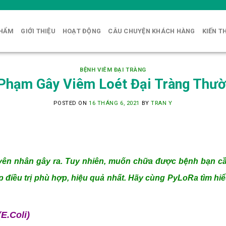
PHẨM
GIỚI THIỆU
HOẠT ĐỘNG
CÂU CHUYỆN KHÁCH HÀNG
KIẾN T
BỆNH VIÊM ĐẠI TRÀNG
Phạm Gây Viêm Loét Đại Tràng Thư
POSTED ON
16 THÁNG 6, 2021
BY
TRAN Y
uyên nhân gây ra. Tuy nhiên, muốn chữa được bệnh bạn c
áp điều trị phù hợp, hiệu quả nhất. Hãy cùng PyLoRa tìm h
(E.Coli)