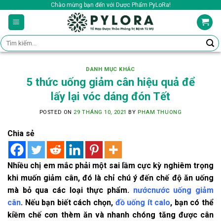
Skip
Chào mừng bạn đến với Dược Phẩm PyLoRa!
to
content
Tìm
kiếm:
DANH MỤC KHÁC
5 thức uống giảm cân hiệu quả để
lấy lại vóc dáng đón Tết
POSTED ON
29 THÁNG 10, 2021
BY
PHAM THUONG
Chia sẻ
Nhiều chị em mắc phải một sai lầm cực kỳ nghiêm trọng
khi muốn giảm cân, đó là chỉ chú ý đến chế độ ăn uống
mà bỏ qua các loại thực phẩm.
nước
nước uống giảm
cân
. Nếu bạn biết cách chọn,
đồ uống ít calo
, bạn có thể
kiềm chế cơn thèm ăn và nhanh chóng tăng được cân