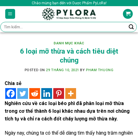
Skip
Chào mừng bạn đến với Dược Phẩm PyLoRa!
to
content
Tìm
kiếm:
DANH MỤC KHÁC
6 loại mỡ thừa và cách tiêu diệt
chúng
POSTED ON
29 THÁNG 10, 2021
BY
PHAM THUONG
Chia sẻ
Nghiên cứu về các loại béo phì đã phân loại mỡ thừa
trong cơ thể thành 6 loại khác nhau dựa trên nơi chúng
tích tụ và chỉ ra cách đốt cháy lượng mỡ thừa này.
Ngày nay, chúng ta có thể dễ dàng tìm thấy hàng trăm nghiên