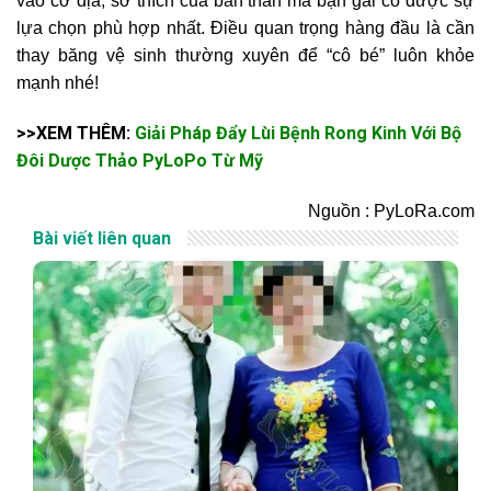
vào cơ địa, sở thích của bản thân mà bạn gái có được sự
lựa chọn phù hợp nhất. Điều quan trọng hàng đầu là cần
thay băng vệ sinh thường xuyên để “cô bé” luôn khỏe
mạnh nhé!
>>XEM THÊM:
Giải Pháp Đẩy Lùi Bệnh Rong Kinh Với Bộ
Đôi Dược Thảo PyLoPo Từ Mỹ
Nguồn : PyLoRa.com
Bài viết liên quan