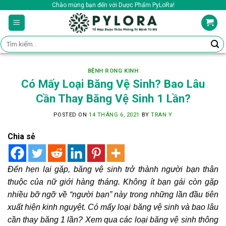
Skip
Chào mừng bạn đến với Dược Phẩm PyLoRa!
to
content
Tìm
kiếm:
BỆNH RONG KINH
Có Mấy Loại Băng Vệ Sinh? Bao Lâu
Cần Thay Băng Vệ Sinh 1 Lần?
POSTED ON
14 THÁNG 6, 2021
BY
TRAN Y
Chia sẻ
Đến hẹn lại gặp, băng vệ sinh trở thành người bạn thân
thuộc của nữ giới hàng tháng. Không ít bạn gái còn gặp
nhiều bỡ ngỡ về “người bạn” này trong những lần đầu tiên
xuất hiện kinh nguyệt. Có mấy loại băng vệ sinh và bao lâu
cần thay băng 1 lần? Xem qua các loại băng vệ sinh thông