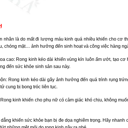
H
ên nhân là do mất đi lượng máu kinh quá nhiều khiến cho cơ t
ầu, chóng mặt… ảnh hưởng đến sinh hoạt và công việc hàng ng
a cao: Rong kinh kéo dài khiến vùng kín luôn ẩm ướt, tạo cơ 
ng đến sức khỏe sinh sản sau này.
n: Rong kinh kéo dài gây ảnh hưởng đến quá trình rụng trứng
ử cung bị bong tróc liên tục.
: Rong kinh khiến cho phụ nữ có cảm giác khó chịu, không mu
y dẳng khiến sức khỏe bạn bị đe dọa nghiêm trọng. Hãy nhanh 
dứt những mệt mỏi do rong kinh gây ra nhé.