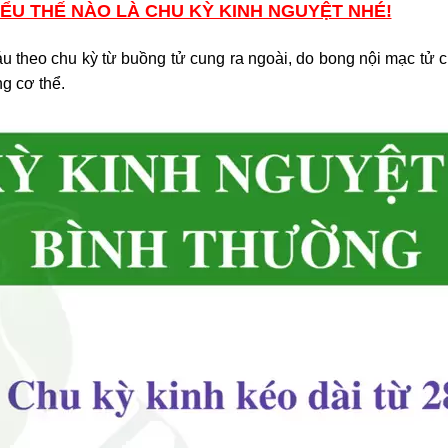
IỂU THẾ NÀO LÀ CHU KỲ KINH NGUYỆT NHÉ!
u theo chu kỳ từ buồng tử cung ra ngoài, do bong nội mạc tử
g cơ thể.