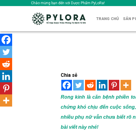
Skip
Chào mừng bạn đến với Dược Phẩm PyLoRa!
to
content
TRANG CHỦ
SẢN 
Chia sẻ
Rong kinh là căn bệnh phiền to
chứng khó chịu đến cuộc sống,
nhiều phụ nữ vẫn chưa biết rõ 
bài viết này nhé!