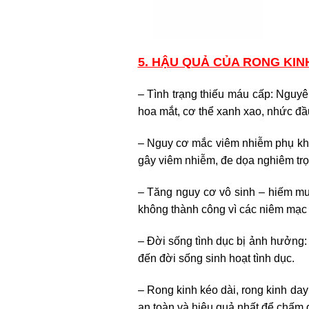
5. HẬU QUẢ CỦA RONG KIN
– Tình trạng thiếu máu cấp: Nguy
hoa mắt, cơ thể xanh xao, nhức đ
– Nguy cơ mắc viêm nhiễm phụ kho
gây viêm nhiễm, đe dọa nghiêm trọ
– Tăng nguy cơ vô sinh – hiếm muộ
không thành công vì các niêm mạc t
– Đời sống tình dục bị ảnh hưởng
đến đời sống sinh hoạt tình dục.
– Rong kinh kéo dài, rong kinh da
an toàn và hiệu quả nhất để chấm 