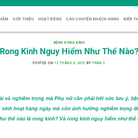
PHẨM
GIỚI THIỆU
HOẠT ĐỘNG
CÂU CHUYỆN KHÁCH HÀNG
KIẾN T
BỆNH RONG KINH
Rong Kinh Nguy Hiểm Như Thế Nào
POSTED ON
12 THÁNG 6, 2021
BY
TRAN Y
ái và nghiêm trọng mà Phụ nữ cần phải hết sức lưu ý, b
 sinh hoạt hàng ngày mà còn ảnh hưởng nghiêm trọng đ
như thế nào là rong kinh? Và rong kinh nguy hiểm như th