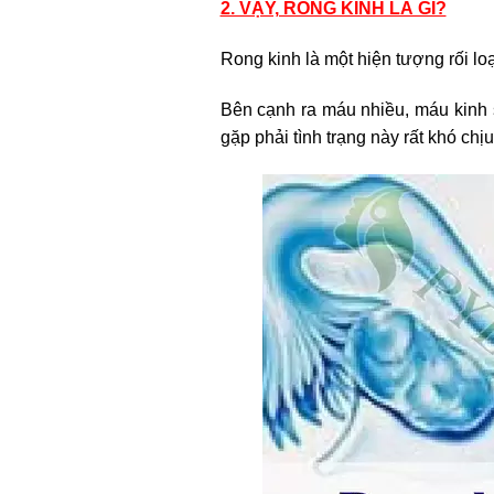
2. VẬY, RONG KINH LÀ GÌ?
Rong kinh là một hiện tượng rối lo
Bên cạnh ra máu nhiều, máu kinh 
gặp phải tình trạng này rất khó chị