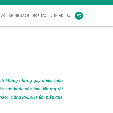
HỨC
CHÍNH SÁCH
HỢP TÁC
LIÊN HỆ
?
ệnh không những gây nhiều triệu
ến sức khỏe của bạn. Nhưng rất
ế nào? Cùng PyLoRa tìm hiểu qua