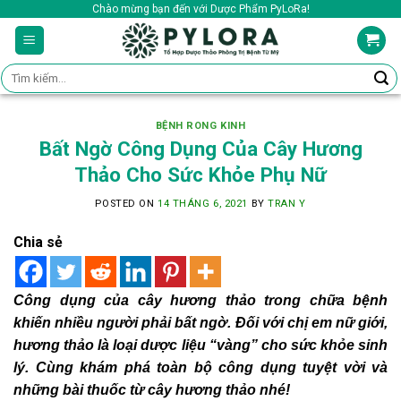
Skip
Chào mừng bạn đến với Dược Phẩm PyLoRa!
to
content
Tìm
kiếm:
BỆNH RONG KINH
Bất Ngờ Công Dụng Của Cây Hương
Thảo Cho Sức Khỏe Phụ Nữ
POSTED ON
14 THÁNG 6, 2021
BY
TRAN Y
Chia sẻ
Công dụng của cây hương thảo trong chữa bệnh
khiến nhiều người phải bất ngờ. Đối với chị em nữ giới,
hương thảo là loại dược liệu “vàng” cho sức khỏe sinh
lý. Cùng khám phá toàn bộ công dụng tuyệt vời và
những bài thuốc từ cây hương thảo nhé!