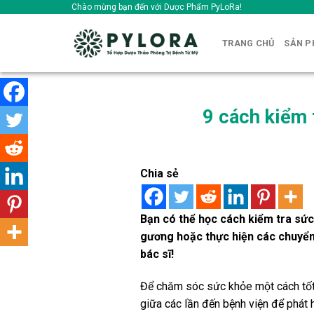
Skip
Chào mừng bạn đến với Dược Phẩm PyLoRa!
to
content
TRANG CHỦ
SẢN 
9 cách kiểm 
Chia sẻ
Bạn có thể học cách kiểm tra sức
gương hoặc thực hiện các chuyển
bác sĩ!
Để chăm sóc sức khỏe một cách tốt n
giữa các lần đến bệnh viện để phát 