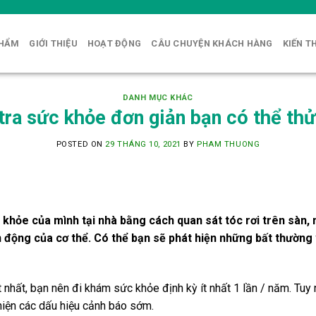
PHẨM
GIỚI THIỆU
HOẠT ĐỘNG
CÂU CHUYỆN KHÁCH HÀNG
KIẾN T
DANH MỤC KHÁC
tra sức khỏe đơn giản bạn có thể thử
POSTED ON
29 THÁNG 10, 2021
BY
PHAM THUONG
 khỏe của mình tại nhà bằng cách quan sát tóc rơi trên sàn,
 động của cơ thể. Có thể bạn sẽ phát hiện những bất thườn
hất, bạn nên đi khám sức khỏe định kỳ ít nhất 1 lần / năm. Tuy 
hiện các dấu hiệu cảnh báo sớm.