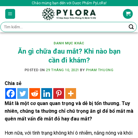
Skip
Chào mừng bạn đến với Dược Phẩm PyLoRa!
to
content
Tìm
kiếm:
DANH MỤC KHÁC
Ăn gì chữa đau mắt? Khi nào bạn
cần đi khám?
POSTED ON
29 THÁNG 10, 2021
BY
PHAM THUONG
Chia sẻ
Mắt là một cơ quan quan trọng và dễ bị tổn thương. Tuy
nhiên, chúng ta thường chỉ chú trọng ăn gì để bổ mắt mà
quên mất vấn đề mắt đỏ hay đau mắt?
Hơn nữa, với tình trạng không khí ô nhiễm, nắng nóng và khói