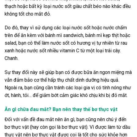
thạch hoặc bất kỳ loại nước sốt giàu chất béo nào khác đều
không tốt cho mắt đỏ.
Do đó, thay vì sử dụng các loại nước sốt hoặc nước chấm
trên để ăn kèm với bánh mì sandwich, bánh mì kẹp thịt hoặc
salad, bạn có thể làm nước sốt có hương vị tự nhiên từ rau
xanh hoặc nước sốt nhiều vitamin C từ một loại trái cây.
Chanh.
Sự thay đổi này sẽ giúp bạn có được bữa ăn ngon miệng mà
vẫn đảm bảo cơ thể hấp thụ chất dinh dưỡng hiệu quả.
Ngoài ra, bạn cũng cần tránh các loại gia vị có tính nóng như
ớt, hành, tỏi… để giảm bớt cảm giác khó chịu khi bị đỏ mắt.
Ăn gì chữa đau mắt? Bạn nên thay thế bơ thực vật
Đối với vấn đề đau mắt nên ăn gì, bạn cũng nên chú ý đến
bơ thực vật (hay còn gọi là bơ thực vật). Vì được làm từ dầu
thực vật nên bơ thực vật được coi là tốt cho sức khỏe hơn