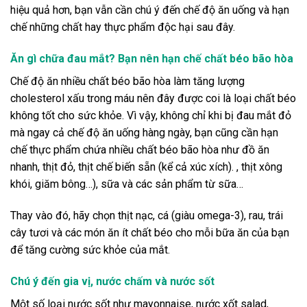
hiệu quả hơn, bạn vẫn cần chú ý đến chế độ ăn uống và hạn
chế những chất hay thực phẩm độc hại sau đây.
Ăn gì chữa đau mắt? Bạn nên hạn chế chất béo bão hòa
Chế độ ăn nhiều chất béo bão hòa làm tăng lượng
cholesterol xấu trong máu nên đây được coi là loại chất béo
không tốt cho sức khỏe. Vì vậy, không chỉ khi bị đau mắt đỏ
mà ngay cả chế độ ăn uống hàng ngày, bạn cũng cần hạn
chế thực phẩm chứa nhiều chất béo bão hòa như đồ ăn
nhanh, thịt đỏ, thịt chế biến sẵn (kể cả xúc xích). , thịt xông
khói, giăm bông…), sữa và các sản phẩm từ sữa…
Thay vào đó, hãy chọn thịt nạc, cá (giàu omega-3), rau, trái
cây tươi và các món ăn ít chất béo cho mỗi bữa ăn của bạn
để tăng cường sức khỏe của mắt.
Chú ý đến gia vị, nước chấm và nước sốt
Một số loại nước sốt như mayonnaise, nước xốt salad,