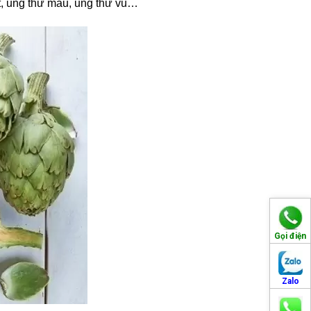
ệt, ung thư máu, ung thư vú…
Gọi điện
Zalo