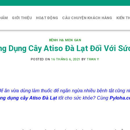
PHẨM
GIỚI THIỆU
HOẠT ĐỘNG
CÂU CHUYỆN KHÁCH HÀNG
KIẾN T
BỆNH HẠ MEN GAN
ng Dụng Cây Atiso Đà Lạt Đối Với Sứ
POSTED ON
16 THÁNG 6, 2021
BY
TRAN Y
 để ăn vừa dùng làm thuốc để ngăn ngừa nhiều bệnh tật cũng 
ng dụng cây Atiso Đà Lạt
tốt cho sức khỏe? Cùng
Pyloha.