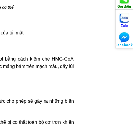
Gọi điện
i cơ thể
Zalo
của túi mật.
Facebook
terol bằng cách kiềm chế HMG-CoA
ác mảng bám trên mạch máu, đẩy lùi
mức cho phép sẽ gây ra những biến
hể bị co thắt toàn bộ cơ trơn khiến