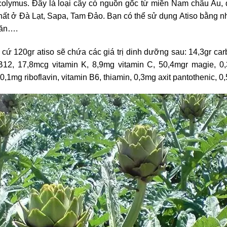
colymus. Đây là loại cây có nguồn gốc từ miền Nam châu Âu, 
hất ở Đà Lạt, Sapa, Tam Đảo. Bạn có thể sử dụng Atiso bằng 
n ăn….
cứ 120gr atiso sẽ chứa các giá trị dinh dưỡng sau: 14,3gr carbo
 B12, 17,8mcg vitamin K, 8,9mg vitamin C, 50,4mgr magie, 
0,1mg riboflavin, vitamin B6, thiamin, 0,3mg axit pantothenic, 0