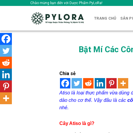
Skip
Chào mừng bạn đến với Dược Phẩm PyLoRa!
to
content
TRANG CHỦ
SẢN 
Bật Mí Các Cô
Chia sẻ
Atiso là loại thực phẩm vừa dùng
dào cho cơ thể. Vậy đâu là các
cô
nhé.
Cây Atiso là gì?