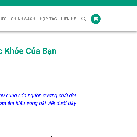
HỨC
CHÍNH SÁCH
HỢP TÁC
LIÊN HỆ
c Khỏe Của Bạn
như cung cấp nguồn dưỡng chất dồi
com
tìm hiểu trong bài viết dưới đây