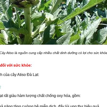
Cây Atiso là nguồn cung cấp nhiều chất dinh dưỡng có lợi cho sức khỏ
đối với sức khỏe:
h của cây Atiso Đà Lạt:
:
ạt rất giàu hàm lượng chất chống oxy hóa, gồm:
hả năng tăng cường hệ miễn dịch, đẩy lùi ung thư hiệu quả.