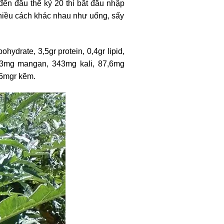
đến đầu thế kỷ 20 thì bắt đầu nhập
nhiều cách khác nhau như uống, sấy
hydrate, 3,5gr protein, 0,4gr lipid,
0,3mg mangan, 343mg kali, 87,6mg
,5mgr kẽm.