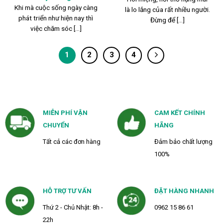
Khi mà cuộc sống ngày càng
là lo lắng của rất nhiều người.
phát triển như hiện nay thì
Đừng để [...]
việc chăm sóc [...]
1
2
3
4
MIỄN PHÍ VẬN
CAM KẾT CHÍNH
CHUYỂN
HÃNG
Tất cả các đơn hàng
Đảm bảo chất lượng
100%
HỖ TRỢ TƯ VẤN
ĐẶT HÀNG NHANH
Thứ 2 - Chủ Nhật: 8h -
0962 15 86 61
22h