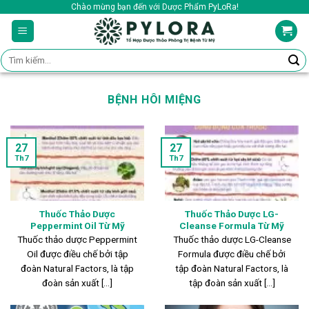
Skip
Chào mừng bạn đến với Dược Phẩm PyLoRa!
to
content
Tìm
kiếm:
BỆNH HÔI MIỆNG
27
27
Th7
Th7
Thuốc Thảo Dược
Thuốc Thảo Dược LG-
Peppermint Oil Từ Mỹ
Cleanse Formula Từ Mỹ
Thuốc thảo dược Peppermint
Thuốc thảo dược LG-Cleanse
Oil được điều chế bởi tập
Formula được điều chế bởi
đoàn Natural Factors, là tập
tập đoàn Natural Factors, là
đoàn sản xuất [...]
tập đoàn sản xuất [...]