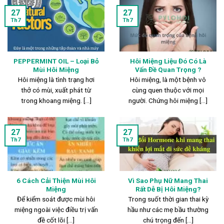
27
27
Th7
Th7
PEPPERMINT OIL – Loại Bỏ
Hôi Miệng Liệu Đó Có Là
Mùi Hôi Miệng
Vấn Đề Quan Trọng ?
Hôi miệng là tình trạng hơi
Hôi miệng, là một bệnh vô
thở có mùi, xuất phát từ
cùng quen thuộc với mọi
trong khoang miệng. [...]
người. Chứng hôi miệng [...]
27
27
Th7
Th7
6 Cách Cải Thiện Mùi Hôi
Vì Sao Phụ Nữ Mang Thai
Miệng
Rất Dễ Bị Hôi Miệng?
Để kiểm soát được mùi hôi
Trong suốt thời gian thai kỳ
miệng ngoài việc điều trị vấn
hầu như các mẹ bầu thường
đề cốt lõi [...]
chú trọng đến [...]