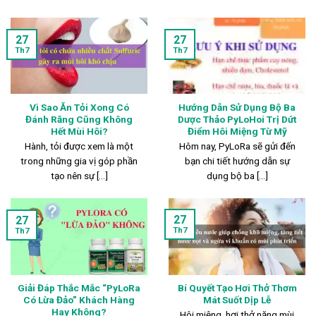
27
27
Th7
Th7
Vì Sao Ăn Tỏi Xong Có
Hướng Dẫn Sử Dụng Bộ Ba
Đánh Răng Cũng Không
Dược Thảo PyLoHoi Trị Dứt
Hết Mùi Hôi?
Điểm Hôi Miệng Từ Mỹ
Hành, tỏi được xem là một
Hôm nay, PyLoRa sẽ gửi đến
trong những gia vị góp phần
bạn chi tiết hướng dẫn sự
tạo nên sự [...]
dụng bộ ba [...]
27
27
Th7
Th7
Giải Đáp Thắc Mắc “PyLoRa
Bí Quyết Tạo Hơi Thở Thơm
Có Lừa Đảo” Khách Hàng
Mát Suốt Dịp Lễ
Hay Không?
Hôi miệng, hơi thở nặng mùi