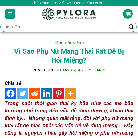
Skip
Chào mừng bạn đến với Dược Phẩm PyLoRa!
to
content
Tìm
kiếm:
BỆNH HÔI MIỆNG
Vì Sao Phụ Nữ Mang Thai Rất Dễ Bị
Hôi Miệng?
POSTED ON
27 THÁNG 7, 2021
BY
TRAN Y
Chia sẻ
Trong suốt thời gian thai kỳ hầu như các mẹ bầu
thường chú trọng đến vấn đề dinh dưỡng, khám thai
định kỳ… Nhưng quên mất rằng, đối với phụ nữ mang
thai rất dễ mắc phải các vấn đề về răng miệng – Đây
cũng là nguyên nhân gây hôi miệng ở phụ nữ mang