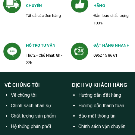
CHUYỂN
HÃNG
Tất cả các đơn hàng
Đảm bảo chất lượng
100%
HỖ TRỢ TƯ VẤN
ĐẶT HÀNG NHANH
Thứ 2 - Chủ Nhật: 8h -
0962 15 86 61
22h
VỀ CHÚNG TÔI
DỊCH VỤ KHÁCH HÀNG
Về chúng tôi
Hướng dẫn đặt hàng
Chính sách nhân sự
Hướng dẫn thanh toán
Chất lượng sản phẩm
Bảo mật thông tin
Hệ thống phân phối
Chính sách vận chuyển