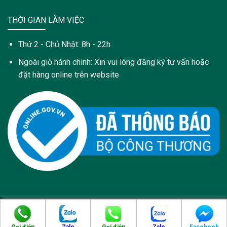
THỜI GIAN LÀM VIỆC
Thứ 2 - Chủ Nhật: 8h - 22h
Ngoài giờ hành chính: Xin vui lòng đăng ký tư vấn hoặc
đặt hàng online trên website
Copyright 2021 © Trang web này được sở hữu và quản lý bởi:
Công Ty Cổ Phần Dược Phẩm PyLoRa - pylora.com