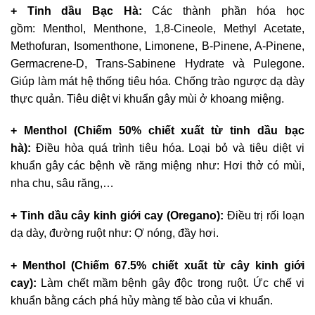
+ Tinh dầu Bạc Hà:
Các thành phần hóa học
gồm: Menthol, Menthone, 1,8-Cineole, Methyl Acetate,
Methofuran, Isomenthone, Limonene, B-Pinene, A-Pinene,
Germacrene-D, Trans-Sabinene Hydrate và Pulegone.
Giúp làm mát hệ thống tiêu hóa. Chống trào ngược dạ dày
thực quản. Tiêu diệt vi khuẩn gây mùi ở khoang miệng.
+ Menthol (Chiếm 50% chiết xuất từ tinh dầu bạc
hà):
Điều hòa quá trình tiêu hóa. Loại bỏ và tiêu diệt vi
khuẩn gây các bệnh về răng miệng như: Hơi thở có mùi,
nha chu, sâu răng,…
+ Tinh dầu cây kinh giới cay (Oregano):
Điều trị rối loạn
dạ dày, đường ruột như: Ợ nóng, đầy hơi.
+ Menthol (Chiếm 67.5% chiết xuất từ cây kinh giới
cay):
Làm chết mầm bệnh gây độc trong ruột. Ức chế vi
khuẩn bằng cách phá hủy màng tế bào của vi khuẩn.