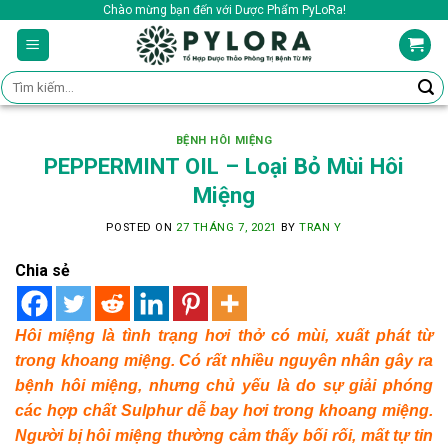
Skip
Chào mừng bạn đến với Dược Phẩm PyLoRa!
to
content
Tìm
kiếm:
BỆNH HÔI MIỆNG
PEPPERMINT OIL – Loại Bỏ Mùi Hôi
Miệng
POSTED ON
27 THÁNG 7, 2021
BY
TRAN Y
Chia sẻ
Hôi miệng là tình trạng hơi thở có mùi, xuất phát từ
trong khoang miệng. Có rất nhiều nguyên nhân gây ra
bệnh hôi miệng, nhưng chủ yếu là do sự giải phóng
các hợp chất Sulphur dễ bay hơi trong khoang miệng.
Người bị hôi miệng thường cảm thấy bối rối, mất tự tin