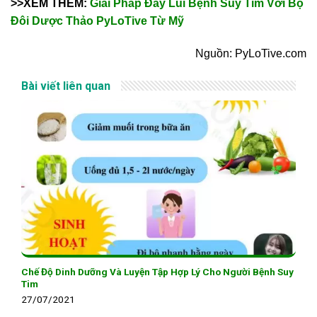
>>XEM THÊM:
Giải Pháp Đẩy Lùi Bệnh Suy Tim Với Bộ
Đôi Dược Thảo PyLoTive Từ Mỹ
Nguồn: PyLoTive.com
Bài viết liên quan
Chế Độ Dinh Dưỡng Và Luyện Tập Hợp Lý Cho Người Bệnh Suy
Tim
27/07/2021