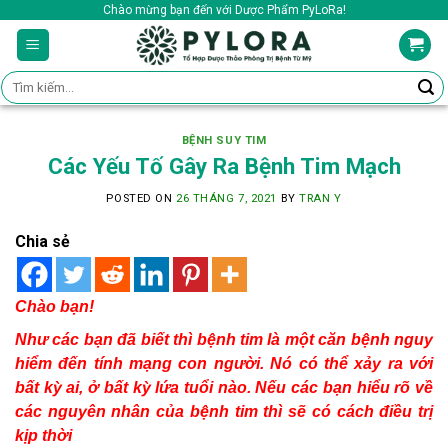
Skip
Chào mừng bạn đến với Dược Phẩm PyLoRa!
to
content
Tìm
kiếm:
BỆNH SUY TIM
Các Yếu Tố Gây Ra Bệnh Tim Mạch
POSTED ON
26 THÁNG 7, 2021
BY
TRAN Y
Chia sẻ
Chào bạn!
Như các bạn đã biết thì bệnh tim là một căn bệnh nguy
hiểm đến tính mạng con người. Nó có thể xảy ra với
bất kỳ ai, ở bất kỳ lứa tuổi nào. Nếu các bạn hiểu rõ về
các nguyên nhân của bệnh tim thì sẽ có cách điều trị
kịp thời