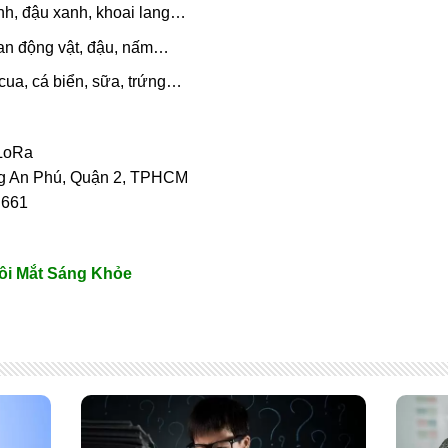
nh, đậu xanh, khoai lang…
gan động vật, đậu, nấm…
cua, cá biển, sữa, trứng…
LoRa
ng An Phú, Quận 2, TPHCM
 661
ôi Mắt Sáng Khỏe