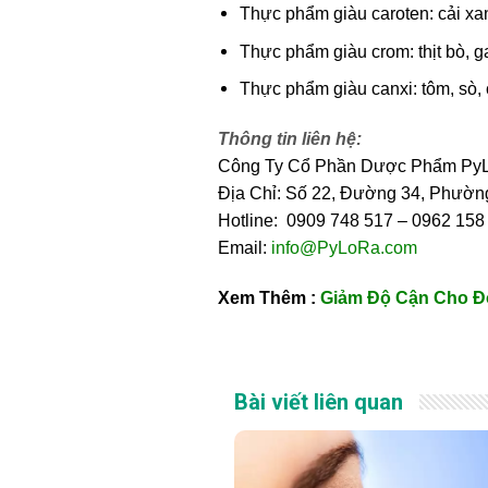
Thực phẩm giàu caroten: cải xa
Thực phẩm giàu crom: thịt bò, 
Thực phẩm giàu canxi: tôm, sò, 
Thông tin liên hệ:
Công Ty Cổ Phần Dược Phẩm Py
Địa Chỉ: Số 22, Đường 34, Phườ
Hotline: 0909 748 517 – 0962 158
Email:
info@PyLoRa.com
Xem Thêm :
Giảm Độ Cận Cho Đ
Bài viết liên quan