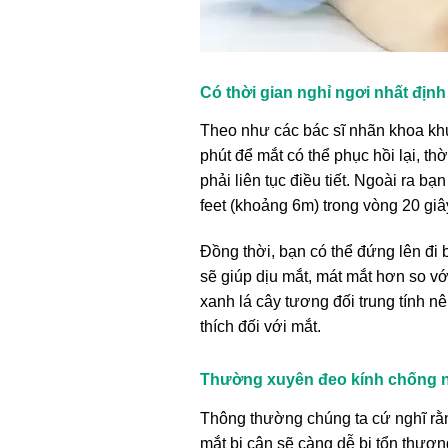
Có thời gian nghỉ ngơi nhất định
Theo như các bác sĩ nhãn khoa khu
phút để mắt có thể phục hồi lại, thờ
phải liên tục điều tiết. Ngoài ra b
feet (khoảng 6m) trong vòng 20 giâ
Đồng thời, bạn có thể đứng lên đi
sẽ giúp dịu mắt, mát mắt hơn so v
xanh lá cây tương đối trung tính n
thích đối với mắt.
Thường xuyên đeo kính chống 
Thông thường chúng ta cứ nghĩ rằn
mắt bị cận sẽ càng dễ bị tổn thươn