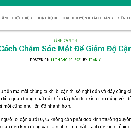
PHẨM
GIỚI THIỆU
HOẠT ĐỘNG
CÂU CHUYỆN KHÁCH HÀNG
KIẾN T
BỆNH CẬN THỊ
Cách Chăm Sóc Mắt Để Giảm Độ Cậ
POSTED ON
11 THÁNG 10, 2021
BY
TRAN Y
u tiên mà mỗi chúng ta khi bị cận thị sẽ nghĩ đến và đây cũng c
, điều quan trọng nhất đó chính là phải đeo kính cho đúng với 
 bị mỏi cũng như lên độ nhanh hơn.
 người bị cận dưới 0,75 không cần phải đeo kính thường xuyên,
ạn cần đeo kính đúng vào tầm nhìn của mắt, tránh để kính trễ xu