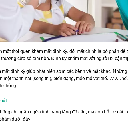
 một thói quen khám mắt định kỳ, đôi mắt chính là bộ phận dễ 
 thương cửa sổ tâm hồn. Định kỳ khám mắt với người bị cận thị 
ám mắt định kỳ giúp phát hiện sớm các bệnh về mắt khác. Những
hìn một thành hai (song thị), biến dạng, méo mó vật thể…v.v…n
nh chóng.
mắt
hông chỉ ngăn ngừa tình trạng tăng độ cận, mà còn hỗ trợ cải t
 phẩm dưới đây: