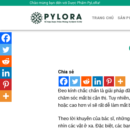
Skip
Chào mừng bạn đến với Dược Phẩm PyLoRa!
to
content
TRANG CHỦ
SẢN 
Chia sẻ
Đeo kính chắc chắn là giải pháp đầ
chăm sóc mắt bị cận thị. Tuy nhiên
hoặc cao hơn vì sẽ rất dễ làm mắt
Theo lời khuyên của bác sĩ, những
nhìn các vật ở xa. Đặc biệt, các b