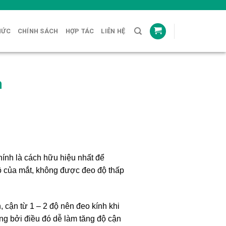
HỨC
CHÍNH SÁCH
HỢP TÁC
LIÊN HỆ
n
hính là cách hữu hiệu nhất để
độ của mắt, không được đeo độ thấp
 cận từ 1 – 2 độ nên đeo kính khi
ống bởi điều đó dễ làm tăng độ cận