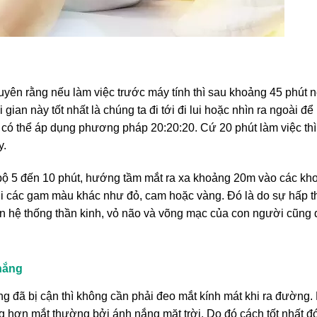
yên rằng nếu làm việc trước máy tính thì sau khoảng 45 phút n
i gian này tốt nhất là chúng ta đi tới đi lui hoặc nhìn ra ngoài 
ạn có thể áp dụng phương pháp 20:20:20. Cứ 20 phút làm việc thì
y.
 bộ 5 đến 10 phút, hướng tầm mắt ra xa khoảng 20m vào các kh
ới các gam màu khác như đỏ, cam hoặc vàng. Đó là do sự hấp 
ên hệ thống thần kinh, vỏ não và võng mạc của con người cũng 
nắng
g đã bị cận thì không cần phải đeo mắt kính mát khi ra đường. 
g hơn mắt thường bởi ánh nắng mặt trời. Do đó cách tốt nhất đó