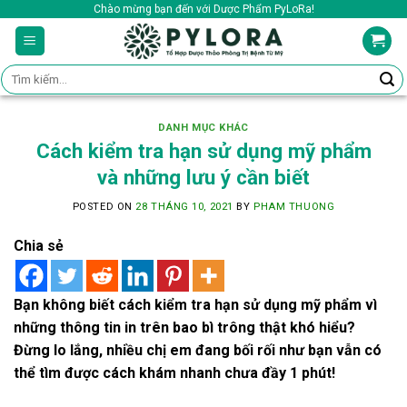
Skip
Chào mừng bạn đến với Dược Phẩm PyLoRa!
to
content
Tìm
kiếm:
DANH MỤC KHÁC
Cách kiểm tra hạn sử dụng mỹ phẩm
và những lưu ý cần biết
POSTED ON
28 THÁNG 10, 2021
BY
PHAM THUONG
Chia sẻ
Bạn không biết cách kiểm tra hạn sử dụng mỹ phẩm vì
những thông tin in trên bao bì trông thật khó hiểu?
Đừng lo lắng, nhiều chị em đang bối rối như bạn vẫn có
thể tìm được cách khám nhanh chưa đầy 1 phút!