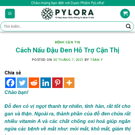
Skip
Chào mừng bạn đến với Dược Phẩm PyLoRa!
to
content
Tìm
kiếm:
BỆNH CẬN THỊ
Cách Nấu Đậu Đen Hỗ Trợ Cận Thị
POSTED ON
30 THÁNG 7, 2021
BY
TRAN Y
Chia sẻ
Chào bạn!
Đỗ đen có vị ngọt thanh tự nhiên, tính hàn, rất tốt cho
gan và thận. Ngoài ra, thành phần của đỗ đen chứa rất
nhiều vitamin A và các chất chống oxi hoá giúp ngăn
ngừa các bệnh về mắt như: mỏi mắt, khô mắt, giảm thị