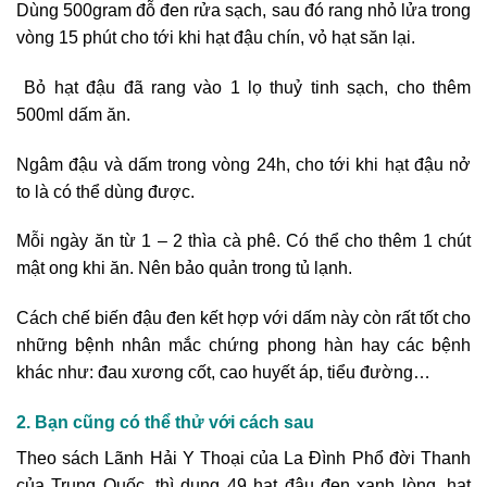
Dùng 500gram đỗ đen rửa sạch, sau đó rang nhỏ lửa trong
vòng 15 phút cho tới khi hạt đậu chín, vỏ hạt săn lại.
Bỏ hạt đậu đã rang vào 1 lọ thuỷ tinh sạch, cho thêm
500ml dấm ăn.
Ngâm đậu và dấm trong vòng 24h, cho tới khi hạt đậu nở
to là có thể dùng được.
Mỗi ngày ăn từ 1 – 2 thìa cà phê. Có thể cho thêm 1 chút
mật ong khi ăn. Nên bảo quản trong tủ lạnh.
Cách chế biến đậu đen kết hợp với dấm này còn rất tốt cho
những bệnh nhân mắc chứng phong hàn hay các bệnh
khác như: đau xương cốt, cao huyết áp, tiểu đường…
2. Bạn cũng có thể thử với cách sau
Theo sách Lãnh Hải Y Thoại của La Đình Phổ đời Thanh
của Trung Quốc, thì dung 49 hạt đậu đen xanh lòng, hạt