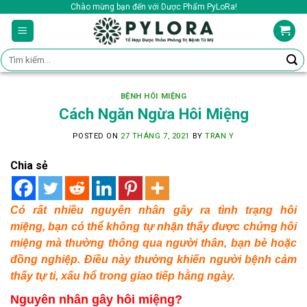
Skip
Chào mừng bạn đến với Dược Phẩm PyLoRa!
to
content
Tìm
kiếm:
BỆNH HÔI MIỆNG
Cách Ngăn Ngừa Hôi Miệng
POSTED ON
27 THÁNG 7, 2021
BY
TRAN Y
Chia sẻ
Có rất nhiều nguyên nhân gây ra tình trạng hôi
miệng,
bạn có thể không tự nhận thấy được chứng hôi
miệng mà thường thông qua người thân, bạn bè hoặc
đồng nghiệp. Điều này thường khiến người bệnh cảm
thấy tự ti, xấu hổ trong giao tiếp hằng ngày.
Nguyên nhân gây hôi miệng?