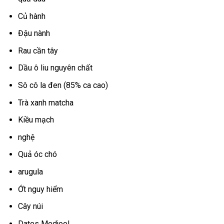
Củ hành
Đậu nành
Rau cần tây
Dầu ô liu nguyên chất
Sô cô la đen (85% ca cao)
Trà xanh matcha
Kiều mạch
nghệ
Quả óc chó
arugula
Ớt nguy hiểm
Cây núi
Dates Medjool