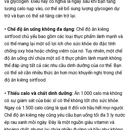
và glycogen. Điều này có nghĩa là ngay sau khi bạn tăng
lượng calo nạp vào, cơ thể sẽ bổ sung lượng glycogen dự
trữ và bạn có thể sẽ tăng cân trở lại.
• Chế độ ăn uống không đa dạng:
Chế độ ăn kiêng
sirtfood chủ yếu bao gồm các loại thực phẩm lành mạnh và
có thể mang lại một số lợi ích cho sức khỏe do đặc tính
chống oxy hóa hoặc chống viêm của nó. Tuy nhiên, một chế
độ ăn uống chỉ chứa một số ít thực phẩm lành mạnh không
thể đáp ứng tất cả các nhu cầu dinh dưỡng của cơ thể. Bạn
có thể sẽ cần nhiều thức ăn hơn mức khuyến nghị trong chế
độ ăn kiêng sirtfood.
• Thiếu calo và chất dinh dưỡng:
Ăn 1.000 calo mà không
có sự giám sát của bác sĩ có thể không tốt cho sức khỏe.
Ngay cả 1.500 calo cũng là quá ít đối với hầu hết mọi người.
Chế độ ăn kiêng này cũng yêu cầu bạn uống tối đa 3 ly nước
ép rau xanh mỗi ngày. Đây là một nguồn giàu vitamin và
khoáng chất, nhưng lại chứa nhiều đường và hầu như không