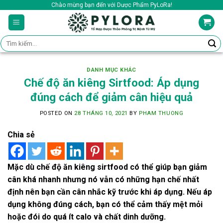
Skip
Chào mừng bạn đến với Dược Phẩm PyLoRa!
to
content
Tìm
kiếm:
DANH MỤC KHÁC
Chế độ ăn kiêng Sirtfood: Áp dụng
đúng cách để giảm cân hiệu quả
POSTED ON
28 THÁNG 10, 2021
BY
PHAM THUONG
Chia sẻ
Mặc dù chế độ ăn kiêng sirtfood có thể giúp bạn giảm
cân khá nhanh nhưng nó vẫn có những hạn chế nhất
định nên bạn cần cân nhắc kỹ trước khi áp dụng. Nếu áp
dụng không đúng cách, bạn có thể cảm thấy mệt mỏi
hoặc đói do quá ít calo và chất dinh dưỡng.