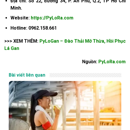
Địa chỉ: Số 22, đường 34, P. An Phú, Q.2, TP Hồ Chí
Minh.
Website:
https://PyLoRa.com
Hotline: 0962.158.661
>>> XEM THÊM:
PyLoGan – Đào Thải Mỡ Thừa, Hồi Phục
Lá Gan
Nguồn:
PyLoRa.com
Bài viết liên quan