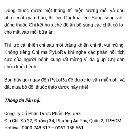
Dùng thuốc được một tháng thì hiện tượng mỏi và đau
nhức mắt giảm hẳn, thị lực Chị khá lên. Song song việc
dùng thuốc Chị kết hợp chế độ ăn bổ sung các chất có lợi
cho mắt vào mỗi bữa ăn.
Thị lực cải thiện chỉ sau một tháng khiến chị rất vui mừng.
Không riêng Chị mà PyLoRa khi nghe các phản hồi tích
cực của người bệnh cũng rất mừng vì đã giúp Chị dần
chửa khỏi bệnh.
Bạn hãy gọi ngay đến PyLoRa để được tư vấn miễn phí và
đặt mua bộ đôi thuốc thảo dược này nhé!
Thông tin liên hệ:
Công Ty Cổ Phần Dược Phẩm PyLoRa
Địa Chỉ: Số 22, Đường 34, Phường An Phú, Quận 2, TPHCM
Hotline: 0909 748 517 – 0962 158 661