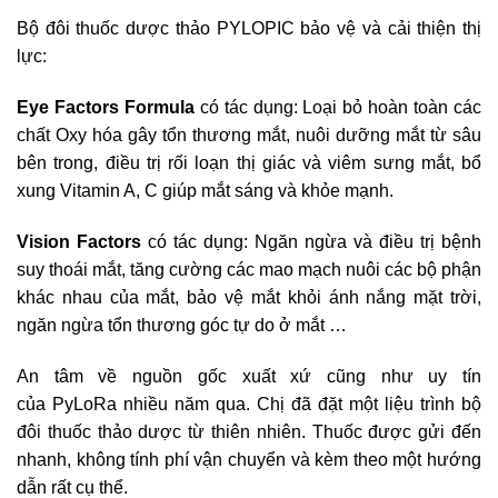
Bộ đôi thuốc dược thảo PYLOPIC bảo vệ và cải thiện thị
lực:
Eye Factors Formula
có tác dụng: Loại bỏ hoàn toàn các
chất Oxy hóa gây tổn thương mắt, nuôi dưỡng mắt từ sâu
bên trong, điều trị rối loạn thị giác và viêm sưng mắt, bổ
xung Vitamin A, C giúp mắt sáng và khỏe mạnh.
Vision Factors
có tác dụng: Ngăn ngừa và điều trị bệnh
suy thoái mắt, tăng cường các mao mạch nuôi các bộ phận
khác nhau của mắt, bảo vệ mắt khỏi ánh nắng mặt trời,
ngăn ngừa tổn thương góc tự do ở mắt …
An tâm về nguồn gốc xuất xứ cũng như uy tín
của PyLoRa nhiều năm qua. Chị đã đặt một liệu trình bộ
đôi thuốc thảo dược từ thiên nhiên. Thuốc được gửi đến
nhanh, không tính phí vận chuyển và kèm theo một hướng
dẫn rất cụ thể.