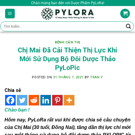
Skip
Chào mừng bạn đến với Dược Phẩm PyLoRa!
to
content
Tìm
kiếm:
BỆNH CẬN THỊ
Chị Mai Đã Cải Thiện Thị Lực Khi
Mới Sử Dụng Bộ Đôi Dược Thảo
PyLoPic
POSTED ON
31 THÁNG 7, 2021
BY
TRAN Y
Chia sẻ
Chào bạn !
Hôm nay, PyLoRa rất vui khi được chia sẻ câu chuyện
của Chị Mai (30 tuổi, Đồng Nai), tăng dần thị lực chỉ mới
sau một tháng sử dụng bộ đôi dược thảo PYLOPIC từ