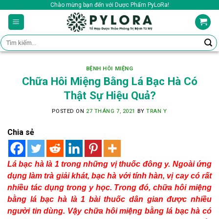
Skip
Chào mừng bạn đến với Dược Phẩm PyLoRa!
to
content
Tìm
kiếm:
BỆNH HÔI MIỆNG
Chữa Hôi Miệng Bằng Lá Bạc Hà Có
Thật Sự Hiệu Quả?
POSTED ON
27 THÁNG 7, 2021
BY
TRAN Y
Chia sẻ
Lá bạc hà là 1 trong những vị thuốc đông y. Ngoài ứng
dụng làm trà giải khát, bạc hà với tính hàn, vị cay có rất
nhiều tác dụng trong y học. Trong đó, chữa hôi miệng
bằng lá bạc hà là 1 bài thuốc dân gian được nhiều
người tin dùng. Vậy chữa hôi miệng bằng lá bạc hà có