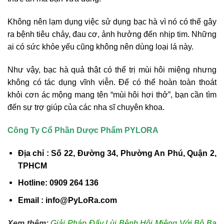
Không nên lạm dụng việc sử dụng bạc hà vì nó có thể gây
ra bệnh tiêu chảy, đau cơ, ảnh hưởng đến nhịp tim. Những
ai có sức khỏe yếu cũng không nên dùng loại lá này.
Như vậy, bạc hà quả thật có thể trị mùi hôi miệng nhưng
không có tác dụng vĩnh viễn. Để có thể hoàn toàn thoát
khỏi cơn ác mộng mang tên “mùi hôi hơi thở”, bạn cần tìm
đến sự trợ giúp của các nha sĩ chuyên khoa.
Công Ty Cổ Phần Dược Phẩm PYLORA
Địa chỉ : Số 22, Đường 34, Phường An Phú, Quận 2,
TPHCM
Hotline: 0909 264 136
Email : info@PyLoRa.com
Xem thêm:
Giải Pháp Đấy Lùi Bệnh Hôi Miệng Với Bộ Ba