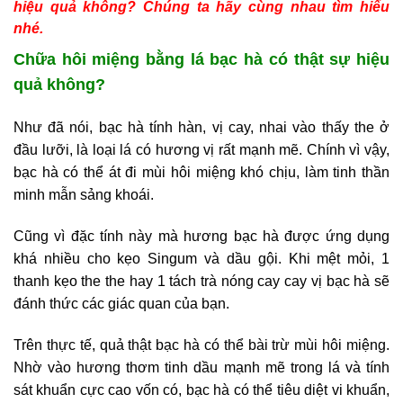
hiệu quả không? Chúng ta hãy cùng nhau tìm hiểu
nhé.
Chữa hôi miệng bằng lá bạc hà có thật sự hiệu
quả không?
Như đã nói, bạc hà tính hàn, vị cay, nhai vào thấy the ở
đầu lưỡi, là loại lá có hương vị rất mạnh mẽ. Chính vì vậy,
bạc hà có thể át đi mùi hôi miệng khó chịu, làm tinh thần
minh mẫn sảng khoái.
Cũng vì đặc tính này mà hương bạc hà được ứng dụng
khá nhiều cho kẹo Singum và dầu gội. Khi mệt mỏi, 1
thanh kẹo the the hay 1 tách trà nóng cay cay vị bạc hà sẽ
đánh thức các giác quan của bạn.
Trên thực tế, quả thật bạc hà có thể bài trừ mùi hôi miệng.
Nhờ vào hương thơm tinh dầu mạnh mẽ trong lá và tính
sát khuẩn cực cao vốn có, bạc hà có thể tiêu diệt vi khuẩn,