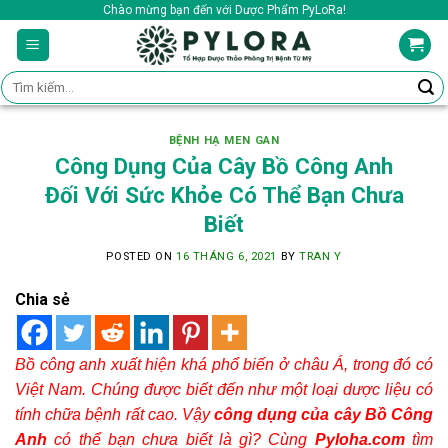
Skip
Chào mừng bạn đến với Dược Phẩm PyLoRa!
to
content
Tìm
kiếm:
BỆNH HẠ MEN GAN
Công Dụng Của Cây Bồ Công Anh
Đối Với Sức Khỏe Có Thể Bạn Chưa
Biết
POSTED ON
16 THÁNG 6, 2021
BY
TRAN Y
Chia sẻ
Bồ công anh xuất hiện khá phổ biến ở châu Á, trong đó có
Việt Nam. Chúng được biết đến như một loại dược liệu có
tính chữa bệnh rất cao. Vậy
công dụng của cây Bồ Công
Anh
có thể bạn chưa biết là gì? Cùng
Pyloha.com
tìm