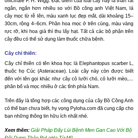
officinale F. H. Wigg. Đặc điểm của loài cây này là thân rất
ngắn, ngắn hơn nhiều so với Bồ công anh Việt Nam, lá
cây mọc từ rễ lên, màu xanh lục đẹp mắt, dài khoảng 15–
30cm, rộng 4–6cm. Phần hoa mọc ở trên cùng, màu vàng
rực rỡ, khi hoa già thì thu lấy hạt. Tất cả các bộ phận trên
cây đều có thể sử dụng làm thuốc chữa bệnh.
Cây chỉ thiên:
Cây chỉ thiên có tên khoa học là Elephantopus scarber L,
thuộc họ Cúc (Asteraceae). Loài cây này còn được biết
đến với tên gọi khác như cây cỏ lưỡi chó, cỏ lưỡi mèo,…
phân bố và mọc nhiều ở các tỉnh phía Nam.
Trên đây là tổng hợp các công dụng của cây Bồ Công Anh
có thể bạn chưa biết, hy vọng Pyloha.com đã cung cấp cho
bạn những thông tin hữu ích nhất nhé.
Xem thêm:
Giải Pháp Đẩy Lùi Bệnh Men Gan Cao Với Bộ
Đôi Dược Thảo PyLoHa Từ Mỹ