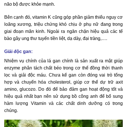
não bộ được khỏe mạnh.
Bên cạnh đó, vitamin K cũng góp phần giảm thiểu nguy cơ
loãng xương, triệu chứng khó chịu ở phụ nữ đang trong
giai đoạn mãn kinh. Ngoài ra ngăn chặn hiệu quả các tế
bào gây ung thư tuyến tiền liệt, dạ dày, đại tràng,….
Giải độc gan:
Nhiệm vụ chính của lá gan chính là sản xuất ra mật giúp
enzyme phân tách chất béo trong cơ thể đồng thời thanh
lọc và giải độc máu. Chưa kể gan còn đóng vai trò tổng
hợp và chuyển hóa cholesterol, giúp cơ thể dự trữ axit
amino, glucozo. Do đó để bảo đảm gan hoạt động tốt và
hiệu quả nhất bạn nên sử dụng bồ công anh để bổ sung
hàm lượng Vitamin và các chất dinh dưỡng có trong
chúng.