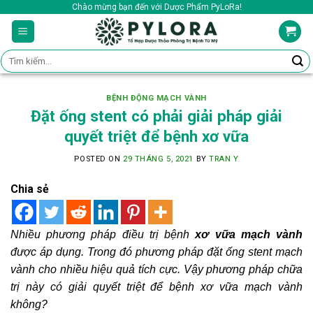
Skip
Chào mừng bạn đến với Dược Phẩm PyLoRa!
to
content
Tìm
kiếm:
BỆNH ĐỘNG MẠCH VÀNH
Đặt ống stent có phải giải pháp giải
quyết triệt để bệnh xơ vữa
POSTED ON
29 THÁNG 5, 2021
BY
TRAN Y
Chia sẻ
Nhiều phương pháp điều trị bệnh
xơ vữa mạch vành
được áp dụng. Trong đó phương pháp đặt ống stent mạch
vành cho nhiều hiệu quả tích cực. Vậy phương pháp chữa
trị này có giải quyết triệt để bệnh xơ vữa mạch vành
không?