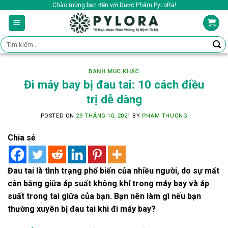
Skip
Chào mừng bạn đến với Dược Phẩm PyLoRa!
to
content
Tìm
kiếm:
DANH MỤC KHÁC
Đi máy bay bị đau tai: 10 cách điều
trị dễ dàng
POSTED ON
29 THÁNG 10, 2021
BY
PHAM THUONG
Chia sẻ
Đau tai là tình trạng phổ biến của nhiều người, do sự mất
cân bằng giữa áp suất không khí trong máy bay và áp
suất trong tai giữa của bạn. Bạn nên làm gì nếu bạn
thường xuyên bị đau tai khi đi máy bay?