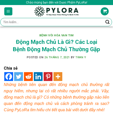
Skip
Chào mừng bạn đến với Dược Phẩm PyLoRa!
to
content
Tìm
kiếm:
BỆNH VÔI HÓA VAN TIM
Động Mạch Chủ Là Gì? Các Loại
Bệnh Động Mạch Chủ Thường Gặp
POSTED ON
26 THÁNG 7, 2021
BY
TRAN Y
Chia sẻ
Những bệnh liên quan đến động mạch chủ thường rất
nguy hiểm, nhưng lại có rất nhiều người mắc phải. Vậy,
động mạch chủ là gì? Có những bệnh thường gặp nào liên
quan đến động mạch chủ và cách phòng tránh ra sao?
Cùng
PyLoRa
tìm hiểu chi tiết qua bài viết dưới đây nhé!