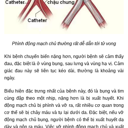
Phình động mạch chủ thường rất dễ dẫn tới tử vong
Khi bệnh chuyển biến nặng hơn, người bệnh sẽ cảm thấy
đau, đặc biệt là ở vùng bụng, sau lưng và vùng hạ vị. Cảm
giác đau này sẽ liên tục kéo dài, thường là khoảng vài
ngày.
Biểu hiện đặc trưng nhất của bệnh này, đó là bụng và tim
cùng đập theo một nhịp, nặng hơn là bị xuất huyết. Khi
động mạch chủ bị phình và vỡ ra, rất nhiều cơ quan trong
cơ thể sẽ bị chảy máu và tụ lại dưới da. Đặc biệt, nếu vỡ
động mạch chủ bụng, người bệnh có thể bị xuất huyết dạ
dày và nôn ra máu. Việc vỡ phình động mạch chủ và xuất