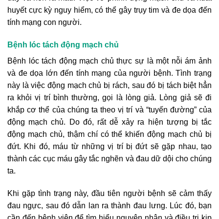
huyết cực kỳ nguy hiểm, có thể gây trụy tim và đe dọa đến
tính mạng con người.
Bệnh lóc tách động mạch chủ
Bệnh lóc tách động mạch chủ thực sự là một nỗi ám ảnh
và đe dọa lớn đến tính mạng của người bệnh. Tình trạng
này là việc động mạch chủ bị rách, sau đó bị tách biệt hẳn
ra khỏi vị trí bình thường, gọi là lòng giả. Lòng giả sẽ đi
khắp cơ thể của chúng ta theo vị trí và “tuyến đường” của
động mạch chủ. Do đó, rất dễ xảy ra hiện tượng bị tắc
động mạch chủ, thậm chí có thể khiến động mạch chủ bị
đứt. Khi đó, máu từ những vị trí bị đứt sẽ gặp nhau, tạo
thành các cục máu gây tắc nghẽn và đau dữ dội cho chúng
ta.
Khi gặp tình trạng này, đầu tiên người bệnh sẽ cảm thấy
đau ngực, sau đó dẫn lan ra thành đau lưng. Lúc đó, bạn
cần đến bệnh viện để tìm hiểu nguyên nhân và điều trị kịp