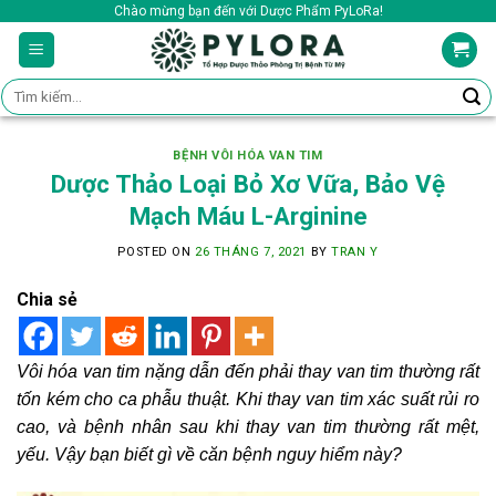
Skip
Chào mừng bạn đến với Dược Phẩm PyLoRa!
to
content
Tìm
kiếm:
BỆNH VÔI HÓA VAN TIM
Dược Thảo Loại Bỏ Xơ Vữa, Bảo Vệ
Mạch Máu L-Arginine
POSTED ON
26 THÁNG 7, 2021
BY
TRAN Y
Chia sẻ
Vôi hóa van tim nặng dẫn đến phải thay van tim thường rất
tốn kém cho ca phẫu thuật. Khi thay van tim xác suất rủi ro
cao, và bệnh nhân sau khi thay van tim thường rất mệt,
yếu. Vậy bạn biết gì về căn bệnh nguy hiểm này?